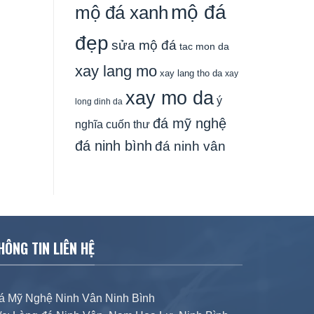
mộ đá
mộ đá xanh
đẹp
sửa mộ đá
tac mon da
xay lang mo
xay lang tho da
xay
xay mo da
ý
long dinh da
đá mỹ nghệ
nghĩa cuốn thư
đá ninh bình
đá ninh vân
HÔNG TIN LIÊN HỆ
á Mỹ Nghệ Ninh Vân Ninh Bình