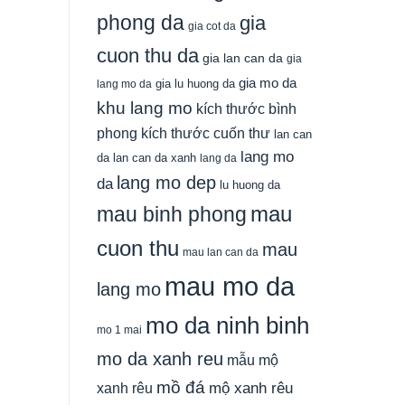
phong da
gia
gia cot da
cuon thu da
gia lan can da
gia
gia mo da
gia lu huong da
lang mo da
khu lang mo
kích thước bình
phong
kích thước cuốn thư
lan can
lang mo
da
lan can da xanh
lang da
lang mo dep
da
lu huong da
mau
mau binh phong
cuon thu
mau
mau lan can da
mau mo da
lang mo
mo da ninh binh
mo 1 mai
mo da xanh reu
mẫu mộ
mồ đá
xanh rêu
mộ xanh rêu