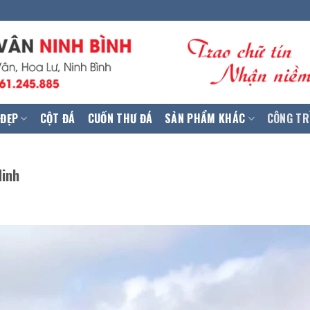
 ĐẸP
CỘT ĐÁ
CUỐN THƯ ĐÁ
SẢN PHẨM KHÁC
CÔNG TR
Ninh