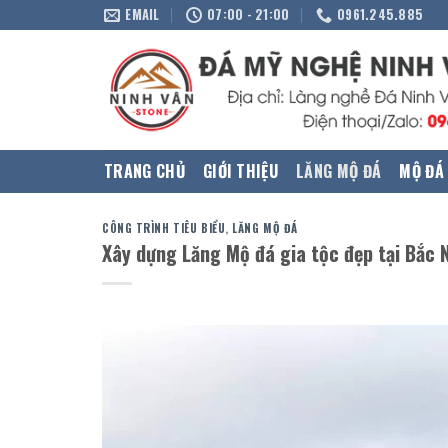
Skip
EMAIL
07:00 - 21:00
0961.245.885
to
content
TRANG CHỦ
GIỚI THIỆU
LĂNG MỘ ĐÁ
MỘ ĐÁ
CÔNG TRÌNH TIÊU BIỂU
,
LĂNG MỘ ĐÁ
Xây dựng Lăng Mộ đá gia tộc đẹp tại Bắc 