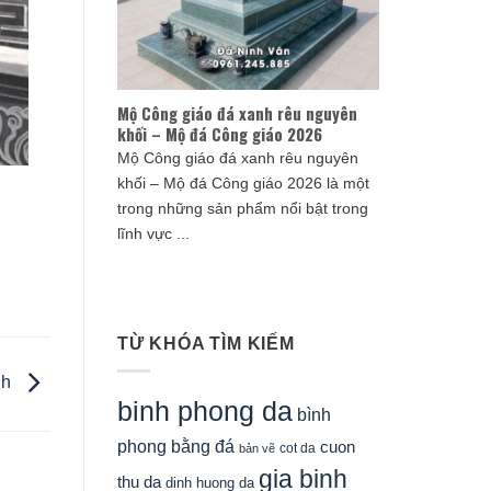
Mộ Công giáo đá xanh rêu nguyên
khối – Mộ đá Công giáo 2026
Mộ Công giáo đá xanh rêu nguyên
khối – Mộ đá Công giáo 2026 là một
trong những sản phẩm nổi bật trong
lĩnh vực ...
TỪ KHÓA TÌM KIẾM
nh
binh phong da
bình
phong bằng đá
cuon
cot da
bản vẽ
gia binh
thu da
dinh huong da