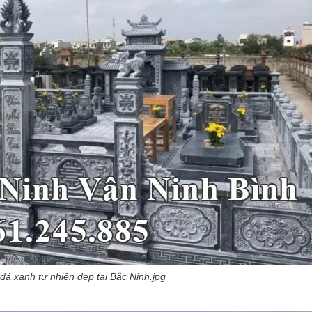
á xanh tự nhiên đẹp tại Bắc Ninh.jpg