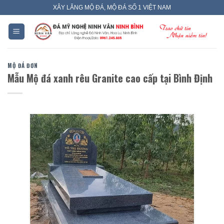
Skip
XÂY LĂNG MỘ ĐÁ, MỘ ĐÁ SỐ 1 VIỆT NAM
to
content
MỘ ĐÁ ĐƠN
Mẫu Mộ đá xanh rêu Granite cao cấp tại Bình Định