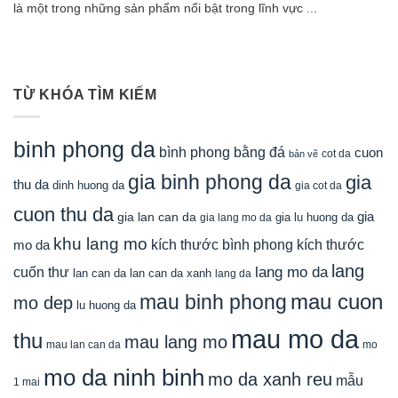
là một trong những sản phẩm nổi bật trong lĩnh vực ...
TỪ KHÓA TÌM KIẾM
binh phong da
bình phong bằng đá
cuon
cot da
bản vẽ
gia binh phong da
gia
thu da
dinh huong da
gia cot da
cuon thu da
gia
gia lan can da
gia lu huong da
gia lang mo da
khu lang mo
mo da
kích thước bình phong
kích thước
lang
lang mo da
cuốn thư
lan can da
lan can da xanh
lang da
mau cuon
mau binh phong
mo dep
lu huong da
mau mo da
thu
mau lang mo
mau lan can da
mo
mo da ninh binh
mo da xanh reu
mẫu
1 mai