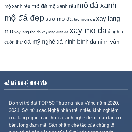
mộ đá xanh
mồ đá
mộ xanh rêu
mộ xanh rêu
mộ đá đẹp
xay lang
sửa mộ đá
tac mon da
xay mo da
mo
ý nghĩa
xay lang tho da
xay long dinh da
đá mỹ nghệ
đá ninh bình
đá ninh vân
cuốn thư
ĐÁ MỸ NGHỆ NINH VÂN
Đơn vị trẻ đạt TOP 50 Thương hiệu Vàng năm 2020,
2021. Sở hữu các Nghệ nhân trẻ, nhiều kinh nghiệm
của làng nghề, các thợ đá lành nghề được đào tạo cơ
bản, lòng đam mê. Sản phẩm chế tác của chúng tôi