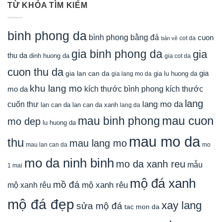
TỪ KHÓA TÌM KIẾM
binh phong da
bình phong bằng đá
cuon
cot da
bản vẽ
gia binh phong da
gia
thu da
dinh huong da
gia cot da
cuon thu da
gia
gia lan can da
gia lu huong da
gia lang mo da
khu lang mo
mo da
kích thước bình phong
kích thước
lang
lang mo da
cuốn thư
lan can da
lan can da xanh
lang da
mau cuon
mau binh phong
mo dep
lu huong da
mau mo da
thu
mau lang mo
mau lan can da
mo
mo da ninh binh
mo da xanh reu
mẫu
1 mai
mộ đá xanh
mồ đá
mộ xanh rêu
mộ xanh rêu
mộ đá đẹp
xay lang
sửa mộ đá
tac mon da