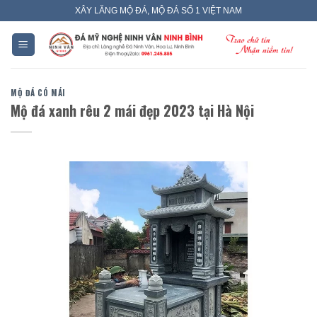
Skip
XÂY LĂNG MỘ ĐÁ, MỘ ĐÁ SỐ 1 VIỆT NAM
to
content
MỘ ĐÁ CÓ MÁI
Mộ đá xanh rêu 2 mái đẹp 2023 tại Hà Nội