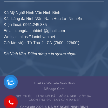
Đá Mỹ Nghệ Ninh Vân Ninh Bình
Đ/c: Làng đá Ninh Vân, Nam Hoa Lư, Ninh Bình
Điện thoại: 0961.245.885
Email: dungdaninhbinh@gmail.com
Website: https://daninhvan.net
Giờ làm việc: Từ Thứ 2 - CN (7h00 - 22h00')
Đá Ninh Vân, Điểm dừng của sự lựa chọn!
Thiết kế Website Ninh Bình
NBpage.Com
GIỚI THIỆU
LĂNG MỘ ĐÁ
MỘ ĐÁ ĐẸP
CỘT ĐÁ
CUỐN THƯ ĐÁ
LAN CAN ĐÁ ĐẸP
Copyright 2026 ©
ĐÁ MỸ NGHỆ NINH BÌNH