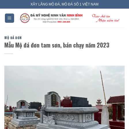
Skip
XÂY LĂNG MỘ ĐÁ, MỘ ĐÁ SỐ 1 VIỆT NAM
to
content
MỘ ĐÁ ĐƠN
Mẫu Mộ đá đơn tam sơn, bán chạy năm 2023