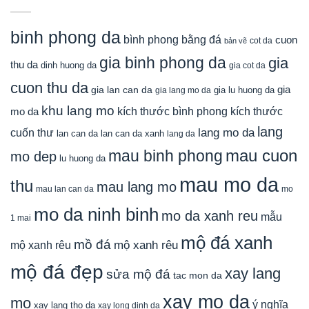
binh phong da
bình phong bằng đá
cuon
cot da
bản vẽ
gia binh phong da
gia
thu da
dinh huong da
gia cot da
cuon thu da
gia
gia lan can da
gia lu huong da
gia lang mo da
khu lang mo
mo da
kích thước bình phong
kích thước
lang
lang mo da
cuốn thư
lan can da
lan can da xanh
lang da
mau cuon
mau binh phong
mo dep
lu huong da
mau mo da
thu
mau lang mo
mau lan can da
mo
mo da ninh binh
mo da xanh reu
mẫu
1 mai
mộ đá xanh
mồ đá
mộ xanh rêu
mộ xanh rêu
mộ đá đẹp
xay lang
sửa mộ đá
tac mon da
xay mo da
mo
ý nghĩa
xay lang tho da
xay long dinh da