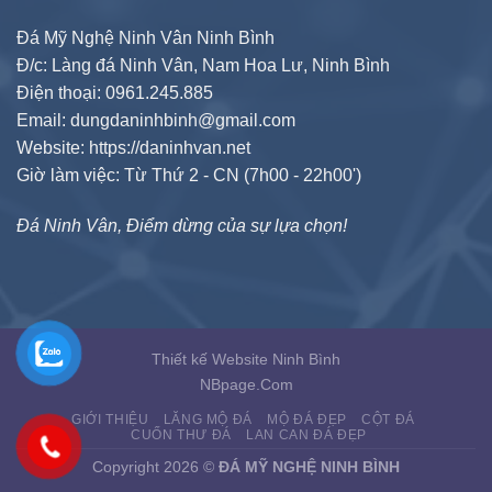
Đá Mỹ Nghệ Ninh Vân Ninh Bình
Đ/c: Làng đá Ninh Vân, Nam Hoa Lư, Ninh Bình
Điện thoại: 0961.245.885
Email: dungdaninhbinh@gmail.com
Website: https://daninhvan.net
Giờ làm việc: Từ Thứ 2 - CN (7h00 - 22h00')
Đá Ninh Vân, Điểm dừng của sự lựa chọn!
Thiết kế Website Ninh Bình
NBpage.Com
GIỚI THIỆU
LĂNG MỘ ĐÁ
MỘ ĐÁ ĐẸP
CỘT ĐÁ
CUỐN THƯ ĐÁ
LAN CAN ĐÁ ĐẸP
Copyright 2026 ©
ĐÁ MỸ NGHỆ NINH BÌNH