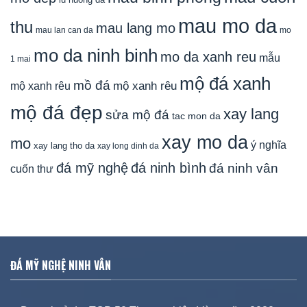
mau mo da
thu
mau lang mo
mau lan can da
mo
mo da ninh binh
mo da xanh reu
mẫu
1 mai
mộ đá xanh
mồ đá
mộ xanh rêu
mộ xanh rêu
mộ đá đẹp
xay lang
sửa mộ đá
tac mon da
xay mo da
mo
ý nghĩa
xay lang tho da
xay long dinh da
đá mỹ nghệ
đá ninh bình
đá ninh vân
cuốn thư
ĐÁ MỸ NGHỆ NINH VÂN