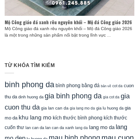
Mộ Công giáo đá xanh rêu nguyên khối – Mộ đá Công giáo 2026
Mộ Công giáo đá xanh rêu nguyên khối – Mộ đá Công giáo 2026
là một trong những sản phẩm nổi bật trong lĩnh vực ...
TỪ KHÓA TÌM KIẾM
binh phong da
bình phong bằng đá
cuon
cot da
bản vẽ
gia binh phong da
gia
thu da
dinh huong da
gia cot da
cuon thu da
gia
gia lan can da
gia lu huong da
gia lang mo da
khu lang mo
mo da
kích thước bình phong
kích thước
lang
lang mo da
cuốn thư
lan can da
lan can da xanh
lang da
mau cuon
mau binh phong
mo dep
lu huong da