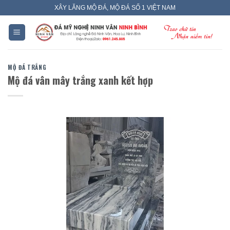
Skip
XÂY LĂNG MỘ ĐÁ, MỘ ĐÁ SỐ 1 VIỆT NAM
to
content
MỘ ĐÁ TRẮNG
Mộ đá vân mây trắng xanh kết hợp