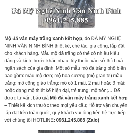
Mộ đá vân mây trắng xanh kết hợp
, do ĐÁ MỸ NGHỆ
NINH VÂN NINH BÌNH thiết kế, chế tác, gia công, lắp đặt
cho khách hàng. Mẫu mộ đá trắng có thể có nhiều kiểu
dáng và kích thước khác nhau, tùy thuộc vào sở thích và
ngân sách của gia đình. Một số mẫu mộ đá trắng phổ biến
bao gồm: mẫu mộ đơn; mộ hoa cương (mộ granite) mầu
trắng; mộ công giáo trắng; mộ có 1 mái, 2 mái hoặc 3 mái;
hoặc dạng mộ thiết kế hiện đại, trẻ trung; mộ tròn;… Để
được tư vấn, báo giá
Mộ đá vân mây trắng xanh kết hợp
– Thiết kế kích thước theo mọi yêu cầu; Hỗ trợ vận chuyển,
lắp đặt trên toàn quốc, quý khách vui lòng liên hệ trực tiếp
với chúng tôi HOTLINE:
0961.245.885 (Zalo)