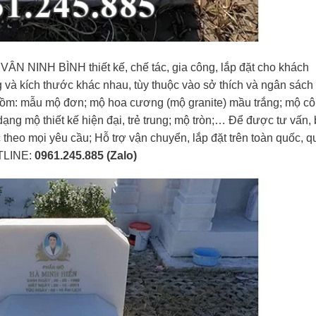
N NINH BÌNH thiết kế, chế tác, gia công, lắp đặt cho khách
 và kích thước khác nhau, tùy thuộc vào sở thích và ngân sách
 gồm: mẫu mộ đơn; mộ hoa cương (mộ granite) mầu trắng; mộ c
dạng mộ thiết kế hiện đại, trẻ trung; mộ tròn;… Để được tư vấn,
 theo mọi yêu cầu; Hỗ trợ vận chuyển, lắp đặt trên toàn quốc, q
OTLINE:
0961.245.885 (Zalo)