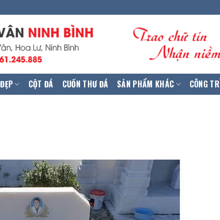
 ĐẸP
CỘT ĐÁ
CUỐN THƯ ĐÁ
SẢN PHẨM KHÁC
CÔNG TR