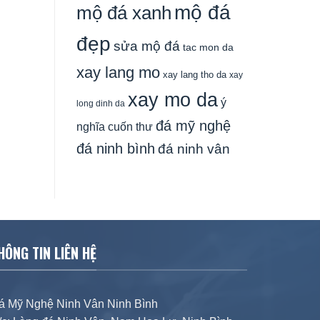
mộ đá
mộ đá xanh
đẹp
sửa mộ đá
tac mon da
xay lang mo
xay lang tho da
xay
xay mo da
ý
long dinh da
đá mỹ nghệ
nghĩa cuốn thư
đá ninh bình
đá ninh vân
HÔNG TIN LIÊN HỆ
á Mỹ Nghệ Ninh Vân Ninh Bình