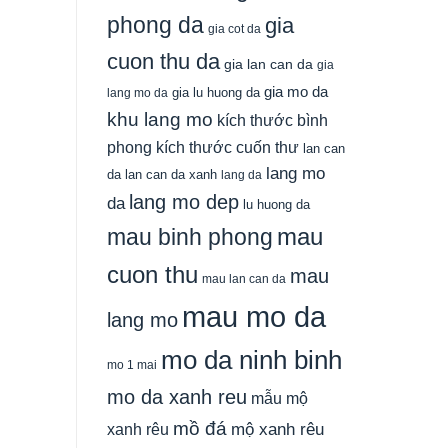
phong da
gia
gia cot da
cuon thu da
gia lan can da
gia
gia mo da
gia lu huong da
lang mo da
khu lang mo
kích thước bình
phong
kích thước cuốn thư
lan can
lang mo
da
lan can da xanh
lang da
lang mo dep
da
lu huong da
mau
mau binh phong
cuon thu
mau
mau lan can da
mau mo da
lang mo
mo da ninh binh
mo 1 mai
mo da xanh reu
mẫu mộ
mồ đá
xanh rêu
mộ xanh rêu