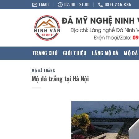
Skip
EMAIL
07:00 - 21:00
0961.245.885
to
content
TRANG CHỦ
GIỚI THIỆU
LĂNG MỘ ĐÁ
MỘ ĐÁ
MỘ ĐÁ TRẮNG
Mộ đá trắng tại Hà Nội