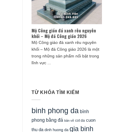
Mộ Công giáo đá xanh rêu nguyên
khối – Mộ đá Công giáo 2026
Mộ Công giáo đá xanh rêu nguyên
khối – Mộ đá Công giáo 2026 là một
trong những sản phẩm nổi bật trong
lĩnh vực ...
TỪ KHÓA TÌM KIẾM
binh phong da
bình
phong bằng đá
cuon
cot da
bản vẽ
gia binh
thu da
dinh huong da