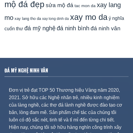
mộ đá đẹp
xay lang
sửa mộ đá
tac mon da
xay mo da
mo
ý nghĩa
xay lang tho da
xay long dinh da
đá mỹ nghệ
đá ninh bình
đá ninh vân
cuốn thư
ĐÁ MỸ NGHỆ NINH VÂN
Đơn vị trẻ đạt TOP 50 Thương hiệu Vàng năm 2020,
2021. Sở hữu các Nghệ nhân trẻ, nhiều kinh nghiệm
của làng nghề, các thợ đá lành nghề được đào tạo cơ
bản, lòng đam mê. Sản phẩm chế tác của chúng tôi
luôn có độ sắc nét, tinh tế và tỉ mỉ đến từng chi tiết.
Hiện nay, chúng tôi sở hữu hàng nghìn công trình xây