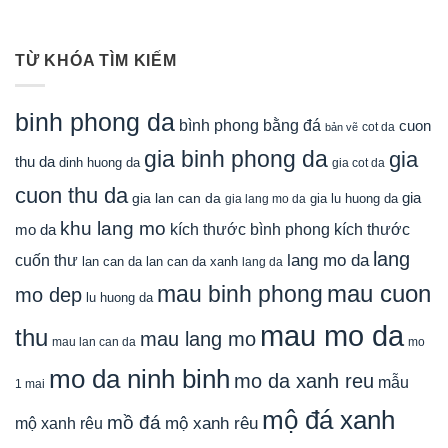
TỪ KHÓA TÌM KIẾM
binh phong da
bình phong bằng đá
cuon
cot da
bản vẽ
gia binh phong da
gia
thu da
dinh huong da
gia cot da
cuon thu da
gia
gia lan can da
gia lu huong da
gia lang mo da
khu lang mo
mo da
kích thước bình phong
kích thước
lang
lang mo da
cuốn thư
lan can da
lan can da xanh
lang da
mau cuon
mau binh phong
mo dep
lu huong da
mau mo da
thu
mau lang mo
mau lan can da
mo
mo da ninh binh
mo da xanh reu
mẫu
1 mai
mộ đá xanh
mồ đá
mộ xanh rêu
mộ xanh rêu