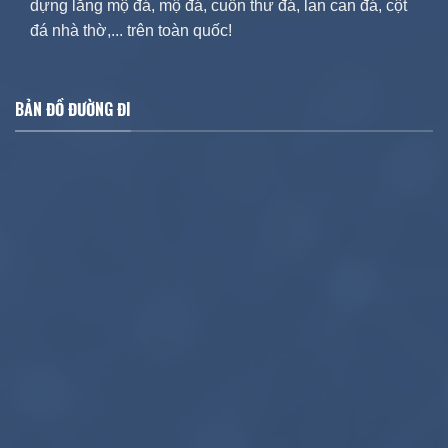
dựng lăng mộ đá, mộ đá, cuốn thư đá, lan can đá, cột
đá nhà thờ,... trên toàn quốc!
BẢN ĐỒ ĐƯỜNG ĐI