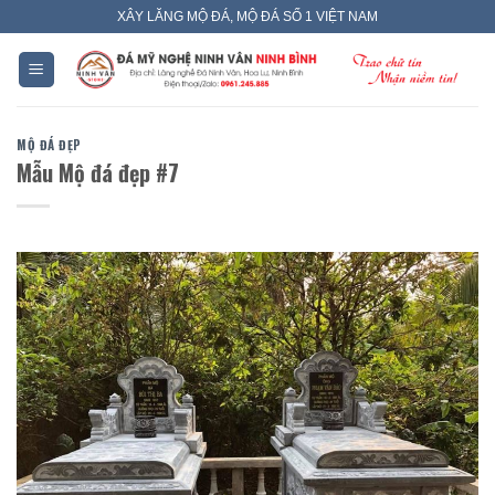
Skip
XÂY LĂNG MỘ ĐÁ, MỘ ĐÁ SỐ 1 VIỆT NAM
to
content
MỘ ĐÁ ĐẸP
Mẫu Mộ đá đẹp #7