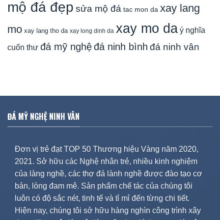
mộ đá đẹp
xay lang
sửa mộ đá
tac mon da
xay mo da
mo
ý nghĩa
xay lang tho da
xay long dinh da
đá mỹ nghệ
đá ninh bình
đá ninh vân
cuốn thư
ĐÁ MỸ NGHỆ NINH VÂN
Đơn vị trẻ đạt TOP 50 Thương hiệu Vàng năm 2020,
2021. Sở hữu các Nghệ nhân trẻ, nhiều kinh nghiệm
của làng nghề, các thợ đá lành nghề được đào tạo cơ
bản, lòng đam mê. Sản phẩm chế tác của chúng tôi
luôn có độ sắc nét, tinh tế và tỉ mỉ đến từng chi tiết.
Hiện nay, chúng tôi sở hữu hàng nghìn công trình xây