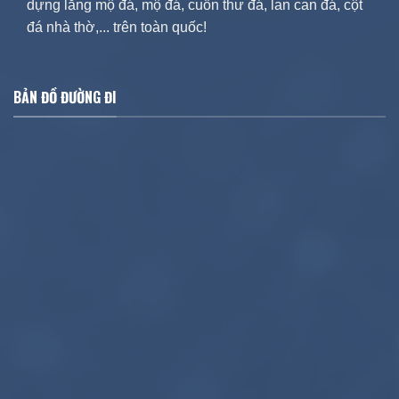
dựng lăng mộ đá, mộ đá, cuốn thư đá, lan can đá, cột
đá nhà thờ,... trên toàn quốc!
BẢN ĐỒ ĐƯỜNG ĐI