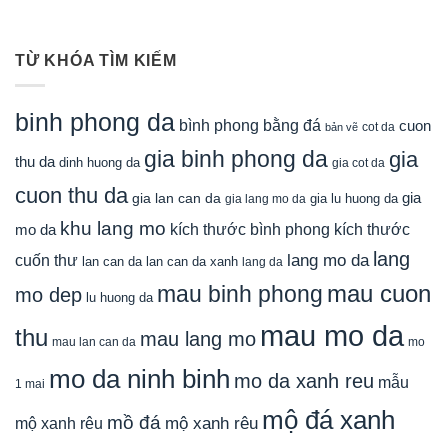
TỪ KHÓA TÌM KIẾM
binh phong da
bình phong bằng đá
cuon
cot da
bản vẽ
gia binh phong da
gia
thu da
dinh huong da
gia cot da
cuon thu da
gia
gia lan can da
gia lu huong da
gia lang mo da
khu lang mo
mo da
kích thước bình phong
kích thước
lang
lang mo da
cuốn thư
lan can da
lan can da xanh
lang da
mau cuon
mau binh phong
mo dep
lu huong da
mau mo da
thu
mau lang mo
mau lan can da
mo
mo da ninh binh
mo da xanh reu
mẫu
1 mai
mộ đá xanh
mồ đá
mộ xanh rêu
mộ xanh rêu