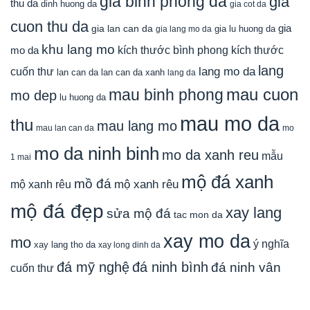
gia binh phong da
gia
thu da
dinh huong da
gia cot da
cuon thu da
gia
gia lan can da
gia lu huong da
gia lang mo da
khu lang mo
mo da
kích thước bình phong
kích thước
lang
lang mo da
cuốn thư
lan can da
lan can da xanh
lang da
mau cuon
mau binh phong
mo dep
lu huong da
mau mo da
thu
mau lang mo
mau lan can da
mo
mo da ninh binh
mo da xanh reu
mẫu
1 mai
mộ đá xanh
mồ đá
mộ xanh rêu
mộ xanh rêu
mộ đá đẹp
xay lang
sửa mộ đá
tac mon da
xay mo da
mo
ý nghĩa
xay lang tho da
xay long dinh da
đá mỹ nghệ
đá ninh bình
đá ninh vân
cuốn thư