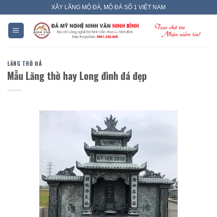
Skip
XÂY LĂNG MỘ ĐÁ, MỘ ĐÁ SỐ 1 VIỆT NAM
to
content
LĂNG THỜ ĐÁ
Mẫu Lăng thờ hay Long đình đá đẹp