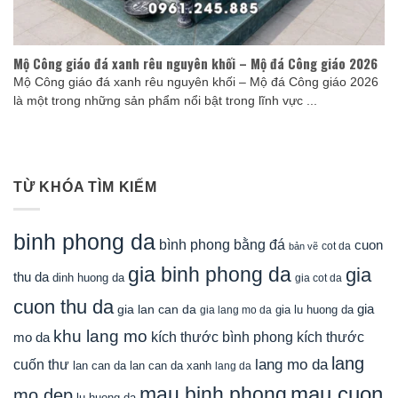
Mộ Công giáo đá xanh rêu nguyên khối – Mộ đá Công giáo 2026
Mộ Công giáo đá xanh rêu nguyên khối – Mộ đá Công giáo 2026
là một trong những sản phẩm nổi bật trong lĩnh vực ...
TỪ KHÓA TÌM KIẾM
binh phong da
bình phong bằng đá
cuon
cot da
bản vẽ
gia binh phong da
gia
thu da
dinh huong da
gia cot da
cuon thu da
gia
gia lan can da
gia lu huong da
gia lang mo da
khu lang mo
mo da
kích thước bình phong
kích thước
lang
lang mo da
cuốn thư
lan can da
lan can da xanh
lang da
mau cuon
mau binh phong
mo dep
lu huong da