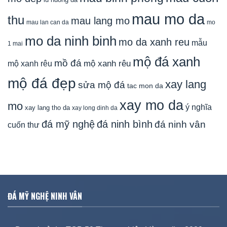
mau mo da
thu
mau lang mo
mau lan can da
mo
mo da ninh binh
mo da xanh reu
mẫu
1 mai
mộ đá xanh
mồ đá
mộ xanh rêu
mộ xanh rêu
mộ đá đẹp
xay lang
sửa mộ đá
tac mon da
xay mo da
mo
ý nghĩa
xay lang tho da
xay long dinh da
đá mỹ nghệ
đá ninh bình
đá ninh vân
cuốn thư
ĐÁ MỸ NGHỆ NINH VÂN