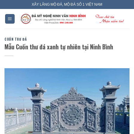
Skip
XÂY LĂNG MỘ ĐÁ, MỘ ĐÁ SỐ 1 VIỆT NAM
to
content
CUỐN THƯ ĐÁ
Mẫu Cuốn thư đá xanh tự nhiên tại Ninh Bình