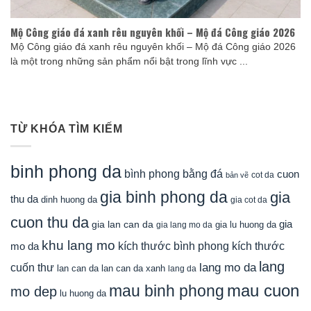
Mộ Công giáo đá xanh rêu nguyên khối – Mộ đá Công giáo 2026
Mộ Công giáo đá xanh rêu nguyên khối – Mộ đá Công giáo 2026
là một trong những sản phẩm nổi bật trong lĩnh vực ...
TỪ KHÓA TÌM KIẾM
binh phong da
bình phong bằng đá
cuon
cot da
bản vẽ
gia binh phong da
gia
thu da
dinh huong da
gia cot da
cuon thu da
gia
gia lan can da
gia lu huong da
gia lang mo da
khu lang mo
mo da
kích thước bình phong
kích thước
lang
lang mo da
cuốn thư
lan can da
lan can da xanh
lang da
mau cuon
mau binh phong
mo dep
lu huong da