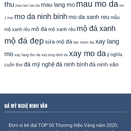
mau mo da
thu
mau lang mo
mau lan can da
mo
mo da ninh binh
mo da xanh reu
mẫu
1 mai
mộ đá xanh
mồ đá
mộ xanh rêu
mộ xanh rêu
mộ đá đẹp
xay lang
sửa mộ đá
tac mon da
xay mo da
mo
ý nghĩa
xay lang tho da
xay long dinh da
đá mỹ nghệ
đá ninh bình
đá ninh vân
cuốn thư
ĐÁ MỸ NGHỆ NINH VÂN
Đơn vị trẻ đạt TOP 50 Thương hiệu Vàng năm 2020,