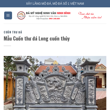
Skip
XÂY LĂNG MỘ ĐÁ, MỘ ĐÁ SỐ 1 VIỆT NAM
to
content
CUỐN THƯ ĐÁ
Mẫu Cuốn thư đá Long cuốn thủy