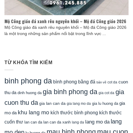
Mộ Công giáo đá xanh rêu nguyên khối – Mộ đá Công giáo 2026
Mộ Công giáo đá xanh rêu nguyên khối – Mộ đá Công giáo 2026
là một trong những sản phẩm nổi bật trong lĩnh vực ...
TỪ KHÓA TÌM KIẾM
binh phong da
bình phong bằng đá
cuon
cot da
bản vẽ
gia binh phong da
gia
thu da
dinh huong da
gia cot da
cuon thu da
gia
gia lan can da
gia lu huong da
gia lang mo da
khu lang mo
mo da
kích thước bình phong
kích thước
lang
lang mo da
cuốn thư
lan can da
lan can da xanh
lang da
mau cuon
mau binh phong
mo dep
lu huong da