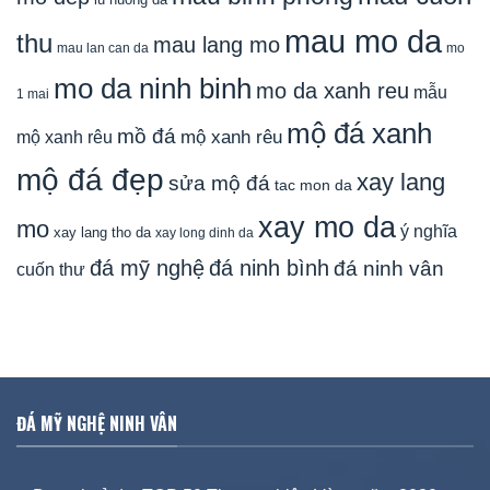
mau mo da
thu
mau lang mo
mau lan can da
mo
mo da ninh binh
mo da xanh reu
mẫu
1 mai
mộ đá xanh
mồ đá
mộ xanh rêu
mộ xanh rêu
mộ đá đẹp
xay lang
sửa mộ đá
tac mon da
xay mo da
mo
ý nghĩa
xay lang tho da
xay long dinh da
đá mỹ nghệ
đá ninh bình
đá ninh vân
cuốn thư
ĐÁ MỸ NGHỆ NINH VÂN