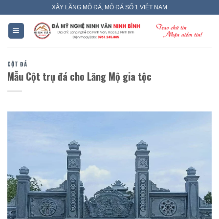
Skip
XÂY LĂNG MỘ ĐÁ, MỘ ĐÁ SỐ 1 VIỆT NAM
to
content
CỘT ĐÁ
Mẫu Cột trụ đá cho Lăng Mộ gia tộc