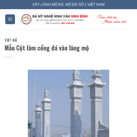
Skip
XÂY LĂNG MỘ ĐÁ, MỘ ĐÁ SỐ 1 VIỆT NAM
to
content
CỘT ĐÁ
Mẫu Cột làm cổng đá vào lăng mộ