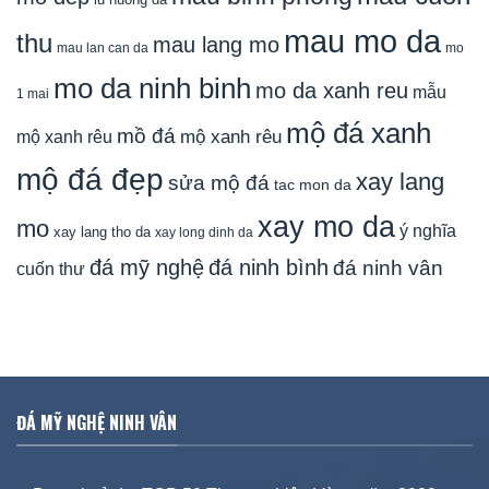
mau mo da
thu
mau lang mo
mau lan can da
mo
mo da ninh binh
mo da xanh reu
mẫu
1 mai
mộ đá xanh
mồ đá
mộ xanh rêu
mộ xanh rêu
mộ đá đẹp
xay lang
sửa mộ đá
tac mon da
xay mo da
mo
ý nghĩa
xay lang tho da
xay long dinh da
đá mỹ nghệ
đá ninh bình
đá ninh vân
cuốn thư
ĐÁ MỸ NGHỆ NINH VÂN