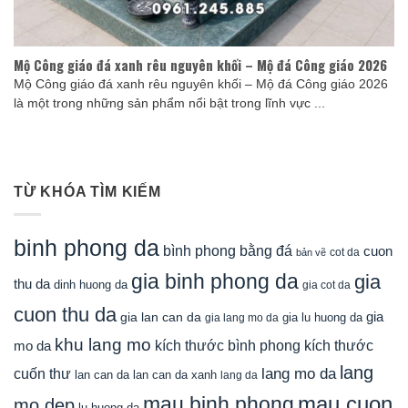
Mộ Công giáo đá xanh rêu nguyên khối – Mộ đá Công giáo 2026
Mộ Công giáo đá xanh rêu nguyên khối – Mộ đá Công giáo 2026
là một trong những sản phẩm nổi bật trong lĩnh vực ...
TỪ KHÓA TÌM KIẾM
binh phong da
bình phong bằng đá
cuon
cot da
bản vẽ
gia binh phong da
gia
thu da
dinh huong da
gia cot da
cuon thu da
gia
gia lan can da
gia lu huong da
gia lang mo da
khu lang mo
mo da
kích thước bình phong
kích thước
lang
lang mo da
cuốn thư
lan can da
lan can da xanh
lang da
mau cuon
mau binh phong
mo dep
lu huong da