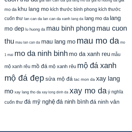
gia lu huong da
gia lang mo da
khu lang mo
mo da
kích thước bình phong
kích thước
lang
lang mo da
cuốn thư
lan can da
lan can da xanh
lang da
mau cuon
mau binh phong
mo dep
lu huong da
mau mo da
thu
mau lang mo
mau lan can da
mo
mo da ninh binh
mo da xanh reu
mẫu
1 mai
mộ đá xanh
mồ đá
mộ xanh rêu
mộ xanh rêu
mộ đá đẹp
xay lang
sửa mộ đá
tac mon da
xay mo da
mo
ý nghĩa
xay lang tho da
xay long dinh da
đá mỹ nghệ
đá ninh bình
đá ninh vân
cuốn thư