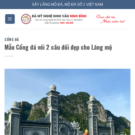
Skip
XÂY LĂNG MỘ ĐÁ, MỘ ĐÁ SỐ 1 VIỆT NAM
to
content
CỔNG ĐÁ
Mẫu Cổng đá với 2 câu đối đẹp cho Lăng mộ