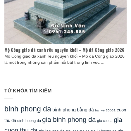
Mộ Công giáo đá xanh rêu nguyên khối – Mộ đá Công giáo 2026
Mộ Công giáo đá xanh rêu nguyên khối – Mộ đá Công giáo 2026
là một trong những sản phẩm nổi bật trong lĩnh vực ...
TỪ KHÓA TÌM KIẾM
binh phong da
bình phong bằng đá
cuon
cot da
bản vẽ
gia binh phong da
gia
thu da
dinh huong da
gia cot da
cuon thu da
gia
gia lan can da