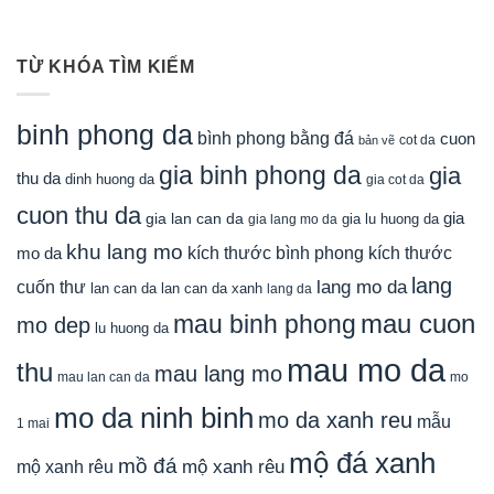
TỪ KHÓA TÌM KIẾM
binh phong da
bình phong bằng đá
cuon
cot da
bản vẽ
gia binh phong da
gia
thu da
dinh huong da
gia cot da
cuon thu da
gia
gia lan can da
gia lu huong da
gia lang mo da
khu lang mo
mo da
kích thước bình phong
kích thước
lang
lang mo da
cuốn thư
lan can da
lan can da xanh
lang da
mau cuon
mau binh phong
mo dep
lu huong da
mau mo da
thu
mau lang mo
mau lan can da
mo
mo da ninh binh
mo da xanh reu
mẫu
1 mai
mộ đá xanh
mồ đá
mộ xanh rêu
mộ xanh rêu