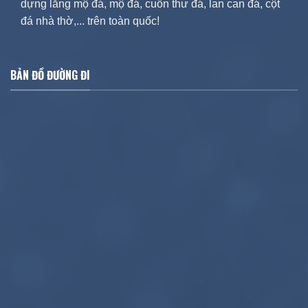
dựng lăng mộ đá, mộ đá, cuốn thư đá, lan can đá, cột
đá nhà thờ,... trên toàn quốc!
BẢN ĐỒ ĐƯỜNG ĐI