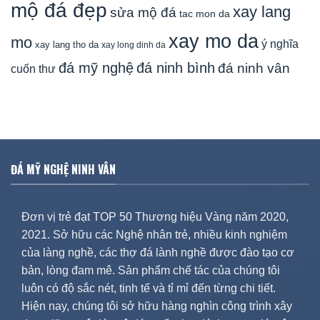
mộ đá đẹp
xay lang
sửa mộ đá
tac mon da
xay mo da
mo
ý nghĩa
xay lang tho da
xay long dinh da
đá mỹ nghệ
đá ninh bình
đá ninh vân
cuốn thư
ĐÁ MỸ NGHỆ NINH VÂN
Đơn vị trẻ đạt TOP 50 Thương hiệu Vàng năm 2020,
2021. Sở hữu các Nghệ nhân trẻ, nhiều kinh nghiệm
của làng nghề, các thợ đá lành nghề được đào tạo cơ
bản, lòng đam mê. Sản phẩm chế tác của chúng tôi
luôn có độ sắc nét, tinh tế và tỉ mỉ đến từng chi tiết.
Hiện nay, chúng tôi sở hữu hàng nghìn công trình xây