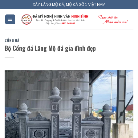
Skip
XÂY LĂNG MỘ ĐÁ, MỘ ĐÁ SỐ 1 VIỆT NAM
to
content
CỔNG ĐÁ
Bộ Cổng đá Lăng Mộ đá gia đình đẹp