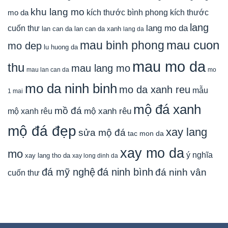
khu lang mo
mo da
kích thước bình phong
kích thước
lang
lang mo da
cuốn thư
lan can da
lan can da xanh
lang da
mau cuon
mau binh phong
mo dep
lu huong da
mau mo da
thu
mau lang mo
mau lan can da
mo
mo da ninh binh
mo da xanh reu
mẫu
1 mai
mộ đá xanh
mồ đá
mộ xanh rêu
mộ xanh rêu
mộ đá đẹp
xay lang
sửa mộ đá
tac mon da
xay mo da
mo
ý nghĩa
xay lang tho da
xay long dinh da
đá mỹ nghệ
đá ninh bình
đá ninh vân
cuốn thư