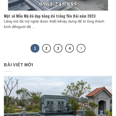
Một số Mẫu Mộ đá đẹp bằng đá trắng Yên Bái năm 2023
Lăng mộ đá mỹ nghệ được thiết kếxây dựng để tỏ lòng thành
kính đếngười đã ...
1
2
3
4
BÀI VIẾT MỚI