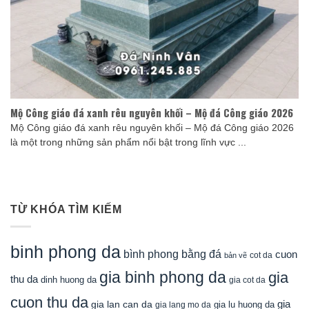
Mộ Công giáo đá xanh rêu nguyên khối – Mộ đá Công giáo 2026
Mộ Công giáo đá xanh rêu nguyên khối – Mộ đá Công giáo 2026
là một trong những sản phẩm nổi bật trong lĩnh vực ...
TỪ KHÓA TÌM KIẾM
binh phong da
bình phong bằng đá
cuon
cot da
bản vẽ
gia binh phong da
gia
thu da
dinh huong da
gia cot da
cuon thu da
gia
gia lan can da
gia lu huong da
gia lang mo da