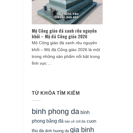
Mộ Công giáo đá xanh rêu nguyên
khối – Mộ đá Công giáo 2026
Mộ Công giáo đá xanh rêu nguyên
khối – Mộ đá Công giáo 2026 là một
trong những sản phẩm nổi bật trong
lĩnh vực ...
TỪ KHÓA TÌM KIẾM
binh phong da
bình
phong bằng đá
cuon
cot da
bản vẽ
gia binh
thu da
dinh huong da