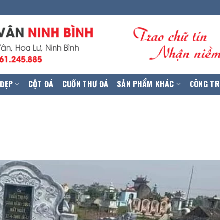
 ĐẸP
CỘT ĐÁ
CUỐN THƯ ĐÁ
SẢN PHẨM KHÁC
CÔNG TR