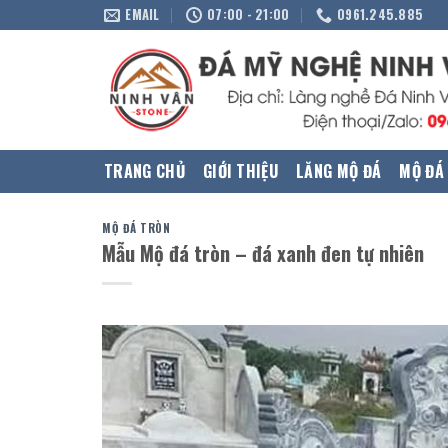
Skip
EMAIL
07:00 - 21:00
0961.245.885
to
content
TRANG CHỦ
GIỚI THIỆU
LĂNG MỘ ĐÁ
MỘ ĐÁ
MỘ ĐÁ TRÒN
Mẫu Mộ đá tròn – đá xanh đen tự nhiên