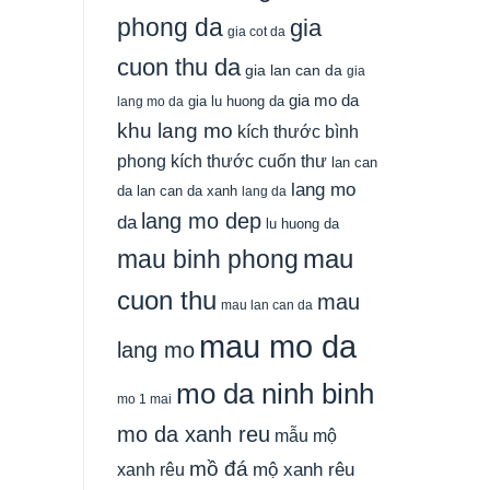
phong da
gia
gia cot da
cuon thu da
gia lan can da
gia
gia mo da
gia lu huong da
lang mo da
khu lang mo
kích thước bình
phong
kích thước cuốn thư
lan can
lang mo
da
lan can da xanh
lang da
lang mo dep
da
lu huong da
mau
mau binh phong
cuon thu
mau
mau lan can da
mau mo da
lang mo
mo da ninh binh
mo 1 mai
mo da xanh reu
mẫu mộ
mồ đá
xanh rêu
mộ xanh rêu