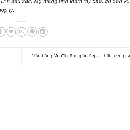
m linh sâu sắc. Mộ mang tính thẩm mỹ cao, độ bền vư
ợp lý.
Mẫu Lăng Mộ đá công giáo đẹp – chất lượng c