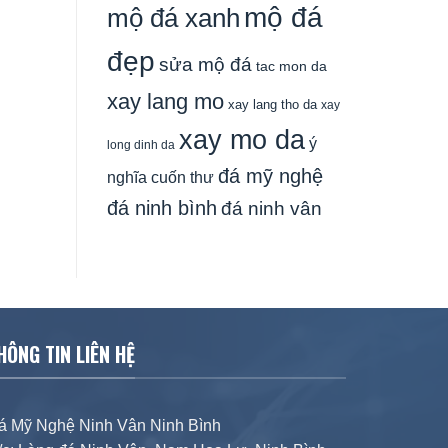
mộ đá
mộ đá xanh
đẹp
sửa mộ đá
tac mon da
xay lang mo
xay lang tho da
xay
xay mo da
ý
long dinh da
đá mỹ nghệ
nghĩa cuốn thư
đá ninh bình
đá ninh vân
HÔNG TIN LIÊN HỆ
á Mỹ Nghệ Ninh Vân Ninh Bình