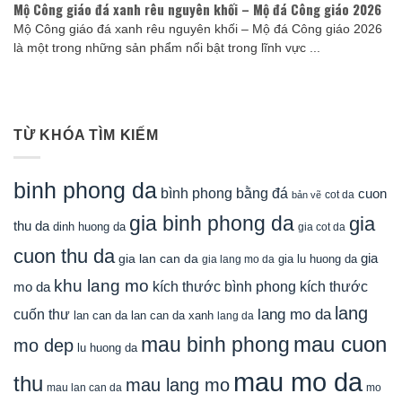
Mộ Công giáo đá xanh rêu nguyên khối – Mộ đá Công giáo 2026
Mộ Công giáo đá xanh rêu nguyên khối – Mộ đá Công giáo 2026
là một trong những sản phẩm nổi bật trong lĩnh vực ...
TỪ KHÓA TÌM KIẾM
binh phong da
bình phong bằng đá
cuon
cot da
bản vẽ
gia binh phong da
gia
thu da
dinh huong da
gia cot da
cuon thu da
gia
gia lan can da
gia lu huong da
gia lang mo da
khu lang mo
mo da
kích thước bình phong
kích thước
lang
lang mo da
cuốn thư
lan can da
lan can da xanh
lang da
mau cuon
mau binh phong
mo dep
lu huong da
mau mo da
thu
mau lang mo
mau lan can da
mo