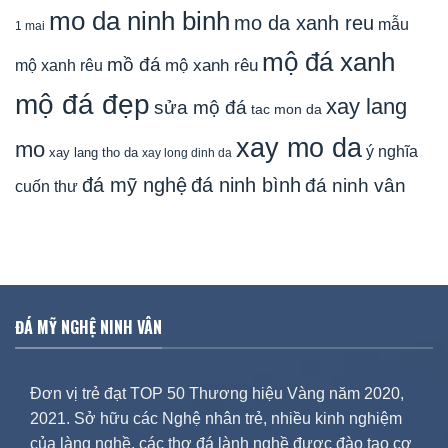
mo da ninh binh
mo da xanh reu
mẫu
1 mai
mộ đá xanh
mồ đá
mộ xanh rêu
mộ xanh rêu
mộ đá đẹp
xay lang
sửa mộ đá
tac mon da
xay mo da
mo
ý nghĩa
xay lang tho da
xay long dinh da
đá mỹ nghệ
đá ninh bình
đá ninh vân
cuốn thư
ĐÁ MỸ NGHỆ NINH VÂN
Đơn vị trẻ đạt TOP 50 Thương hiệu Vàng năm 2020,
2021. Sở hữu các Nghệ nhân trẻ, nhiều kinh nghiệm
của làng nghề, các thợ đá lành nghề được đào tạo cơ