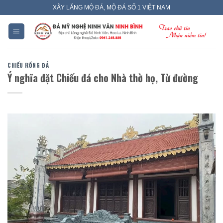
Skip
XÂY LĂNG MỘ ĐÁ, MỘ ĐÁ SỐ 1 VIỆT NAM
to
content
CHIẾU RỒNG ĐÁ
Ý nghĩa đặt Chiếu đá cho Nhà thờ họ, Từ đường