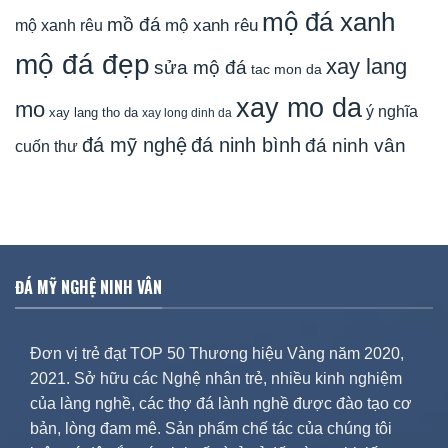
mộ đá xanh
mồ đá
mộ xanh rêu
mộ xanh rêu
mộ đá đẹp
xay lang
sửa mộ đá
tac mon da
xay mo da
mo
ý nghĩa
xay lang tho da
xay long dinh da
đá mỹ nghệ
đá ninh bình
đá ninh vân
cuốn thư
ĐÁ MỸ NGHỆ NINH VÂN
Đơn vị trẻ đạt TOP 50 Thương hiệu Vàng năm 2020,
2021. Sở hữu các Nghệ nhân trẻ, nhiều kinh nghiệm
của làng nghề, các thợ đá lành nghề được đào tạo cơ
bản, lòng đam mê. Sản phẩm chế tác của chúng tôi