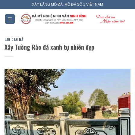
Skip
XÂY LĂNG MỘ ĐÁ, MỘ ĐÁ SỐ 1 VIỆT NAM
to
content
LAN CAN ĐÁ
Xây Tường Rào đá xanh tự nhiên đẹp