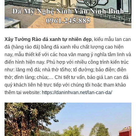
Xây Tường Rào đá xanh tự nhiên đẹp
, kiểu mẫu lan can
đá (hàng rào đá) bằng đá xanh rêu chất lượng cao hiện
nay, mẫu thiết kế với các hoa văn mang ý nghĩa tâm linh và
điển hình hiện nay. Phù hợp với nhiều công trình kiến trúc
như: lăng mộ đá; nhà thờ tổ/họ; tổ đường; bảo điện; điện
thờ; đình làng; chùa;… Chi tiết tư vấn, báo giá Lan can đá
quý khách liên hệ trực tiếp với chúng tôi hoặc tham khảo
thêm tại website:
https://daninhvan.net/lan-can-da/