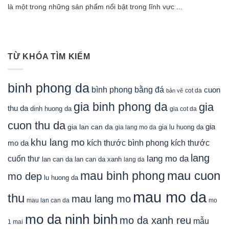
là một trong những sản phẩm nổi bật trong lĩnh vực ...
TỪ KHÓA TÌM KIẾM
binh phong da
bình phong bằng đá
cuon
cot da
bản vẽ
gia binh phong da
gia
thu da
dinh huong da
gia cot da
cuon thu da
gia
gia lan can da
gia lu huong da
gia lang mo da
khu lang mo
mo da
kích thước bình phong
kích thước
lang
lang mo da
cuốn thư
lan can da
lan can da xanh
lang da
mau cuon
mau binh phong
mo dep
lu huong da
mau mo da
thu
mau lang mo
mau lan can da
mo
mo da ninh binh
mo da xanh reu
mẫu
1 mai