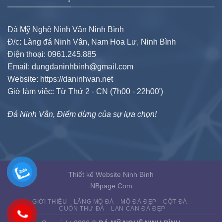
Đá Mỹ Nghệ Ninh Vân Ninh Bình
Đ/c: Làng đá Ninh Vân, Nam Hoa Lư, Ninh Bình
Điện thoại: 0961.245.885
Email: dungdaninhbinh@gmail.com
Website: https://daninhvan.net
Giờ làm việc: Từ Thứ 2 - CN (7h00 - 22h00')
Đá Ninh Vân, Điểm dừng của sự lựa chọn!
Thiết kế Website Ninh Bình
NBpage.Com
GIỚI THIỆU
LĂNG MỘ ĐÁ
MỘ ĐÁ ĐẸP
CỘT ĐÁ
CUỐN THƯ ĐÁ
LAN CAN ĐÁ ĐẸP