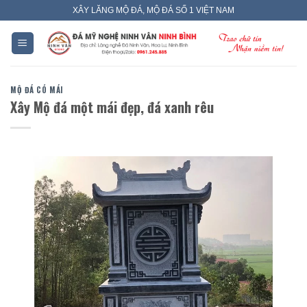
Skip
XÂY LĂNG MỘ ĐÁ, MỘ ĐÁ SỐ 1 VIỆT NAM
to
content
MỘ ĐÁ CÓ MÁI
Xây Mộ đá một mái đẹp, đá xanh rêu