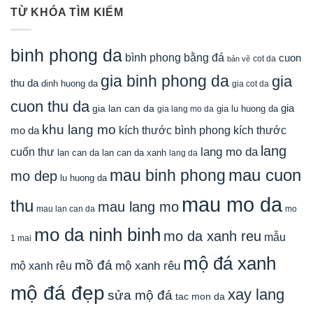
TỪ KHÓA TÌM KIẾM
binh phong da
bình phong bằng đá
cuon
cot da
bản vẽ
gia binh phong da
gia
thu da
dinh huong da
gia cot da
cuon thu da
gia
gia lan can da
gia lu huong da
gia lang mo da
khu lang mo
mo da
kích thước bình phong
kích thước
lang
lang mo da
cuốn thư
lan can da
lan can da xanh
lang da
mau cuon
mau binh phong
mo dep
lu huong da
mau mo da
thu
mau lang mo
mau lan can da
mo
mo da ninh binh
mo da xanh reu
mẫu
1 mai
mộ đá xanh
mồ đá
mộ xanh rêu
mộ xanh rêu
mộ đá đẹp
xay lang
sửa mộ đá
tac mon da