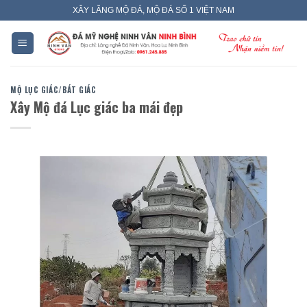
Skip
XÂY LĂNG MỘ ĐÁ, MỘ ĐÁ SỐ 1 VIỆT NAM
to
content
MỘ LỤC GIÁC/BÁT GIÁC
Xây Mộ đá Lục giác ba mái đẹp