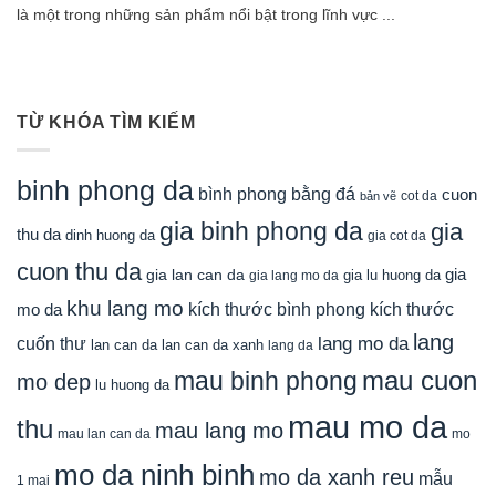
là một trong những sản phẩm nổi bật trong lĩnh vực ...
TỪ KHÓA TÌM KIẾM
binh phong da
bình phong bằng đá
cuon
cot da
bản vẽ
gia binh phong da
gia
thu da
dinh huong da
gia cot da
cuon thu da
gia
gia lan can da
gia lu huong da
gia lang mo da
khu lang mo
mo da
kích thước bình phong
kích thước
lang
lang mo da
cuốn thư
lan can da
lan can da xanh
lang da
mau cuon
mau binh phong
mo dep
lu huong da
mau mo da
thu
mau lang mo
mau lan can da
mo
mo da ninh binh
mo da xanh reu
mẫu
1 mai