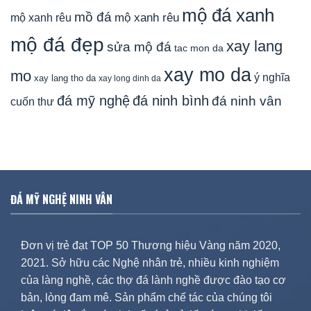
mộ đá xanh
mồ đá
mộ xanh rêu
mộ xanh rêu
mộ đá đẹp
xay lang
sửa mộ đá
tac mon da
xay mo da
mo
ý nghĩa
xay lang tho da
xay long dinh da
đá mỹ nghệ
đá ninh bình
đá ninh vân
cuốn thư
ĐÁ MỸ NGHỆ NINH VÂN
Đơn vị trẻ đạt TOP 50 Thương hiệu Vàng năm 2020,
2021. Sở hữu các Nghệ nhân trẻ, nhiều kinh nghiệm
của làng nghề, các thợ đá lành nghề được đào tạo cơ
bản, lòng đam mê. Sản phẩm chế tác của chúng tôi