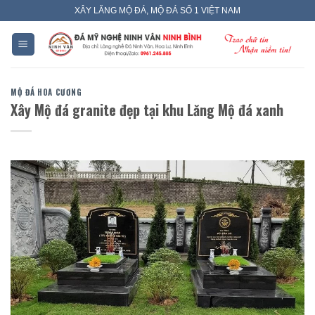
Skip
XÂY LĂNG MỘ ĐÁ, MỘ ĐÁ SỐ 1 VIỆT NAM
to
content
MỘ ĐÁ HOA CƯƠNG
Xây Mộ đá granite đẹp tại khu Lăng Mộ đá xanh