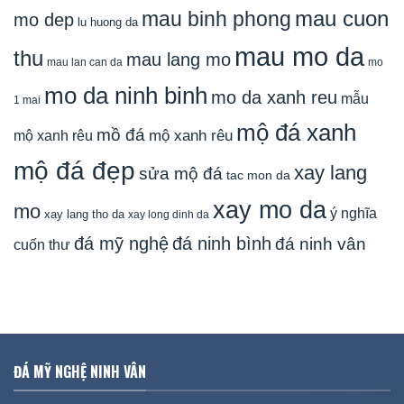
mau cuon
mau binh phong
mo dep
lu huong da
mau mo da
thu
mau lang mo
mau lan can da
mo
mo da ninh binh
mo da xanh reu
mẫu
1 mai
mộ đá xanh
mồ đá
mộ xanh rêu
mộ xanh rêu
mộ đá đẹp
xay lang
sửa mộ đá
tac mon da
xay mo da
mo
ý nghĩa
xay lang tho da
xay long dinh da
đá mỹ nghệ
đá ninh bình
đá ninh vân
cuốn thư
ĐÁ MỸ NGHỆ NINH VÂN