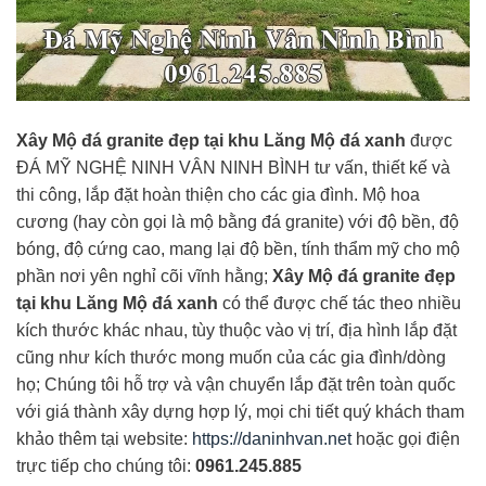
Xây Mộ đá granite đẹp tại khu Lăng Mộ đá xanh
được
ĐÁ MỸ NGHỆ NINH VÂN NINH BÌNH tư vấn, thiết kế và
thi công, lắp đặt hoàn thiện cho các gia đình. Mộ hoa
cương (hay còn gọi là mộ bằng đá granite) với độ bền, độ
bóng, độ cứng cao, mang lại độ bền, tính thẩm mỹ cho mộ
phần nơi yên nghỉ cõi vĩnh hằng;
Xây Mộ đá granite đẹp
tại khu Lăng Mộ đá xanh
có thể được chế tác theo nhiều
kích thước khác nhau, tùy thuộc vào vị trí, địa hình lắp đặt
cũng như kích thước mong muốn của các gia đình/dòng
họ; Chúng tôi hỗ trợ và vận chuyển lắp đặt trên toàn quốc
với giá thành xây dựng hợp lý, mọi chi tiết quý khách tham
khảo thêm tại website:
https://daninhvan.net
hoặc gọi điện
trực tiếp cho chúng tôi:
0961.245.885