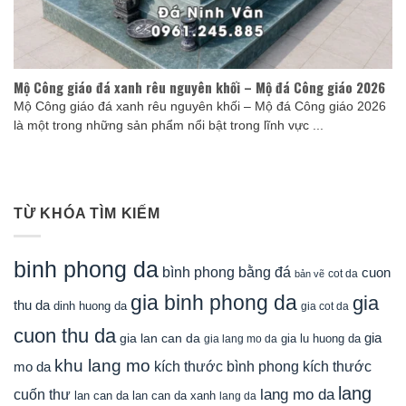
Mộ Công giáo đá xanh rêu nguyên khối – Mộ đá Công giáo 2026
Mộ Công giáo đá xanh rêu nguyên khối – Mộ đá Công giáo 2026
là một trong những sản phẩm nổi bật trong lĩnh vực ...
TỪ KHÓA TÌM KIẾM
binh phong da
bình phong bằng đá
cuon
cot da
bản vẽ
gia binh phong da
gia
thu da
dinh huong da
gia cot da
cuon thu da
gia
gia lan can da
gia lu huong da
gia lang mo da
khu lang mo
mo da
kích thước bình phong
kích thước
lang
lang mo da
cuốn thư
lan can da
lan can da xanh
lang da