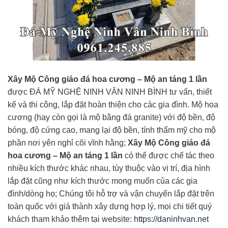
Xây Mộ Công giáo đá hoa cương – Mộ an táng 1 lần
được ĐÁ MỸ NGHỆ NINH VÂN NINH BÌNH tư vấn, thiết
kế và thi công, lắp đặt hoàn thiện cho các gia đình. Mộ hoa
cương (hay còn gọi là mộ bằng đá granite) với độ bền, độ
bóng, độ cứng cao, mang lại độ bền, tính thẩm mỹ cho mộ
phần nơi yên nghỉ cõi vĩnh hằng;
Xây Mộ Công giáo đá
hoa cương – Mộ an táng 1 lần
có thể được chế tác theo
nhiều kích thước khác nhau, tùy thuộc vào vị trí, địa hình
lắp đặt cũng như kích thước mong muốn của các gia
đình/dòng họ; Chúng tôi hỗ trợ và vận chuyển lắp đặt trên
toàn quốc với giá thành xây dựng hợp lý, mọi chi tiết quý
khách tham khảo thêm tại website:
https://daninhvan.net