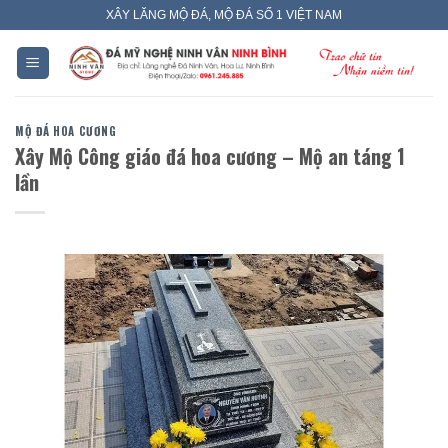
Skip
XÂY LĂNG MỘ ĐÁ, MỘ ĐÁ SỐ 1 VIỆT NAM
to
content
MỘ ĐÁ HOA CƯƠNG
Xây Mộ Công giáo đá hoa cương – Mộ an táng 1
lần