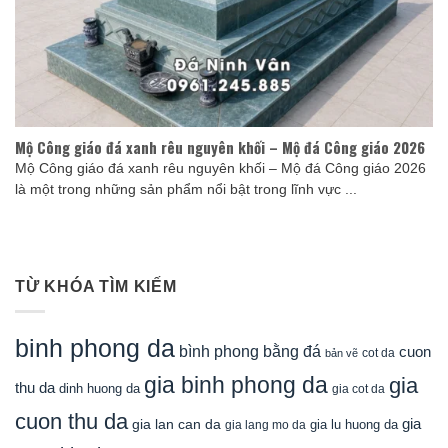
Mộ Công giáo đá xanh rêu nguyên khối – Mộ đá Công giáo 2026
Mộ Công giáo đá xanh rêu nguyên khối – Mộ đá Công giáo 2026
là một trong những sản phẩm nổi bật trong lĩnh vực ...
TỪ KHÓA TÌM KIẾM
binh phong da
bình phong bằng đá
cuon
cot da
bản vẽ
gia binh phong da
gia
thu da
dinh huong da
gia cot da
cuon thu da
gia
gia lan can da
gia lu huong da
gia lang mo da