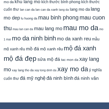
khu lang mo
mo da
kích thước bình phong
kích thước
lang
lang mo da
cuốn thư
lan can da
lan can da xanh
lang da
mau cuon
mau binh phong
mo dep
lu huong da
mau mo da
thu
mau lang mo
mau lan can da
mo
mo da ninh binh
mo da xanh reu
mẫu
1 mai
mộ đá xanh
mồ đá
mộ xanh rêu
mộ xanh rêu
mộ đá đẹp
xay lang
sửa mộ đá
tac mon da
xay mo da
mo
ý nghĩa
xay lang tho da
xay long dinh da
đá mỹ nghệ
đá ninh bình
đá ninh vân
cuốn thư