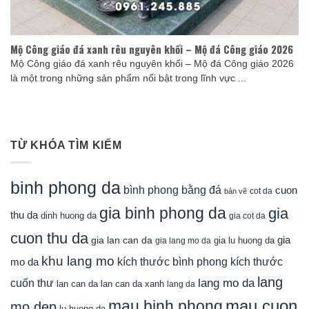
Mộ Công giáo đá xanh rêu nguyên khối – Mộ đá Công giáo 2026
Mộ Công giáo đá xanh rêu nguyên khối – Mộ đá Công giáo 2026
là một trong những sản phẩm nổi bật trong lĩnh vực ...
TỪ KHÓA TÌM KIẾM
binh phong da
bình phong bằng đá
cuon
cot da
bản vẽ
gia binh phong da
gia
thu da
dinh huong da
gia cot da
cuon thu da
gia
gia lan can da
gia lu huong da
gia lang mo da
khu lang mo
mo da
kích thước bình phong
kích thước
lang
lang mo da
cuốn thư
lan can da
lan can da xanh
lang da
mau cuon
mau binh phong
mo dep
lu huong da