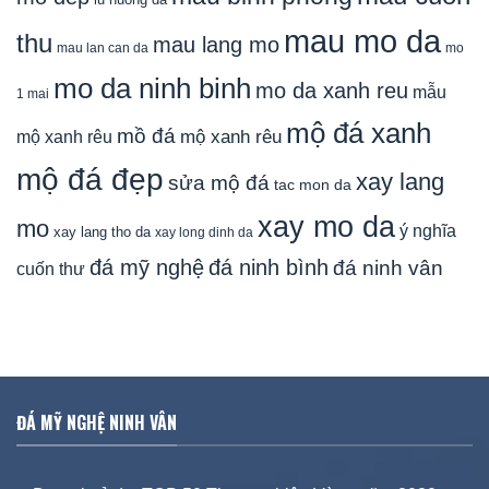
mau mo da
thu
mau lang mo
mau lan can da
mo
mo da ninh binh
mo da xanh reu
mẫu
1 mai
mộ đá xanh
mồ đá
mộ xanh rêu
mộ xanh rêu
mộ đá đẹp
xay lang
sửa mộ đá
tac mon da
xay mo da
mo
ý nghĩa
xay lang tho da
xay long dinh da
đá mỹ nghệ
đá ninh bình
đá ninh vân
cuốn thư
ĐÁ MỸ NGHỆ NINH VÂN