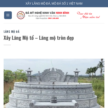
Skip
XÂY LĂNG MỘ ĐÁ, MỘ ĐÁ SỐ 1 VIỆT NAM
to
content
LĂNG MỘ ĐÁ
Xây Lăng Mộ tổ – Lăng mộ tròn đẹp