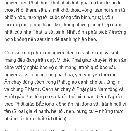
người theo Phật, học Phật nhất định phải có tâm từ bi để
thoát khỏi tham, sân, si mê khổ, thoát vòng luân hồi sinh tử,
phiền não, hướng tới cuộc sống yên bình, tự tại, yêu
thương mọi giống loại. Một trong những tội nghiệp nặng
nhất của nhà Phật là sát sinh. Nhất định phải biết: 7 trường
hợp không nên sát sinh để tránh nghiệp báo.
Con vật cũng như con người, đều có sinh mạng và sinh
mạng đều đáng trân quý. Vì thế, Phật giáo khuyến khích ăn
chay với ý nghĩa bảo vệ sinh mạng, tránh quả báo xấu,
người và vật chung sống hài hòa, yên vui, yêu thương.
Ăn chay đúng cách trong Phật giáo dành cho sư, tăng, ni
và chúng Phật tử. Cách ăn chay ở Phật giáo Nam tông và
Phật giáo Bắc tông có sự khác biệt về quan điểm. Người
theo Phật giáo Bắc tông kiêng ăn thịt động vật, tránh ngũ vị
tân (5 loại gia vị hành, hẹ, tỏi, nén, hưng cừ – những thực
phẩm có chứa chất kích thích).