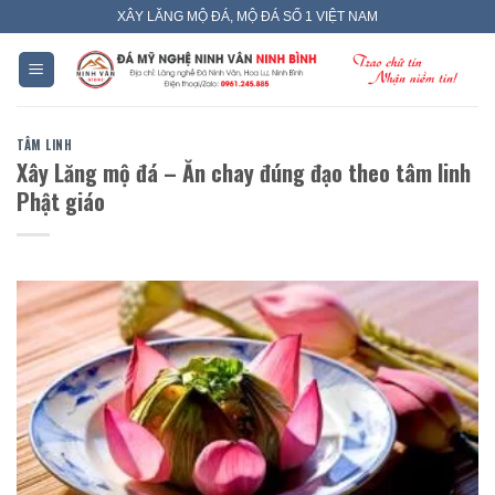
Skip
XÂY LĂNG MỘ ĐÁ, MỘ ĐÁ SỐ 1 VIỆT NAM
to
content
TÂM LINH
Xây Lăng mộ đá – Ăn chay đúng đạo theo tâm linh
Phật giáo