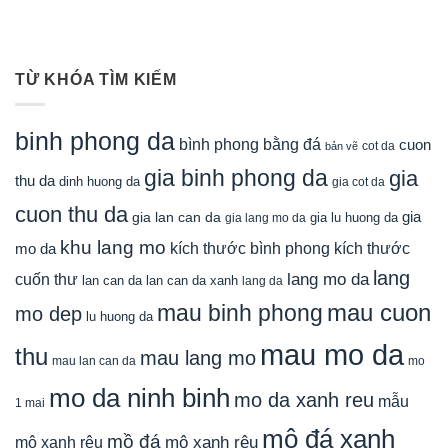
TỪ KHÓA TÌM KIẾM
binh phong da
bình phong bằng đá
cuon
cot da
bản vẽ
gia binh phong da
gia
thu da
dinh huong da
gia cot da
cuon thu da
gia
gia lan can da
gia lu huong da
gia lang mo da
khu lang mo
mo da
kích thước bình phong
kích thước
lang
lang mo da
cuốn thư
lan can da
lan can da xanh
lang da
mau cuon
mau binh phong
mo dep
lu huong da
mau mo da
thu
mau lang mo
mau lan can da
mo
mo da ninh binh
mo da xanh reu
mẫu
1 mai
mộ đá xanh
mồ đá
mộ xanh rêu
mộ xanh rêu