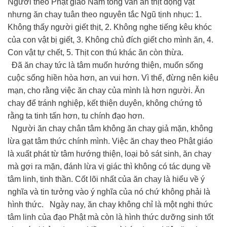
Người theo Phật giáo Nam tông vẫn ăn thịt động vật
nhưng ăn chay tuân theo nguyên tắc Ngũ tịnh nhục: 1.
Không thấy người giết thịt, 2. Không nghe tiếng kêu khóc
của con vật bị giết, 3. Không chủ đích giết cho mình ăn, 4.
Con vật tự chết, 5. Thịt con thú khác ăn còn thừa.
Đã ăn chay tức là tâm muốn hướng thiện, muốn sống
cuộc sống hiền hòa hơn, an vui hơn. Vì thế, đừng nên kiêu
mạn, cho rằng việc ăn chay của mình là hơn người. Ăn
chay để tránh nghiệp, kết thiện duyên, không chứng tỏ
rằng ta tinh tấn hơn, tu chính đạo hơn.
Người ăn chay chân tâm không ăn chay giả mặn, không
lừa gạt tâm thức chính mình. Việc ăn chay theo Phật giáo
là xuất phát từ tâm hướng thiện, loại bỏ sát sinh, ăn chay
mà gợi ra mặn, đánh lừa vị giác thì không có tác dụng về
tâm linh, tinh thần. Cốt lõi nhất của ăn chay là hiểu về ý
nghĩa và tin tưởng vào ý nghĩa của nó chứ không phải là
hình thức. Ngày nay, ăn chay không chỉ là một nghi thức
tâm linh của đạo Phật mà còn là hình thức dưỡng sinh tốt