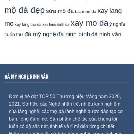
mộ đá đẹp
xay lang
sửa mộ đá
tac mon da
xay mo da
mo
ý nghĩa
xay lang tho da
xay long dinh da
đá mỹ nghệ
đá ninh bình
đá ninh vân
cuốn thư
ĐÁ MỸ NGHỆ NINH VÂN
Đơn vị trẻ đạt TOP 50 Thương hiệu Vàng năm 2020,
2021. Sở hữu các Nghệ nhân trẻ, nhiều kinh nghiệm
của làng nghề, các thợ đá lành nghề được đào tạo cơ
bản, lòng đam mê. Sản phẩm chế tác của chúng tôi
luôn có độ sắc nét, tinh tế và tỉ mỉ đến từng chi tiết.
Hiện nay, chúng tôi sở hữu hàng nghìn công trình xây