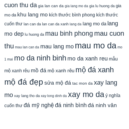
cuon thu da
gia
gia lan can da
gia lu huong da
gia lang mo da
khu lang mo
mo da
kích thước bình phong
kích thước
lang
lang mo da
cuốn thư
lan can da
lan can da xanh
lang da
mau cuon
mau binh phong
mo dep
lu huong da
mau mo da
thu
mau lang mo
mau lan can da
mo
mo da ninh binh
mo da xanh reu
mẫu
1 mai
mộ đá xanh
mồ đá
mộ xanh rêu
mộ xanh rêu
mộ đá đẹp
xay lang
sửa mộ đá
tac mon da
xay mo da
mo
ý nghĩa
xay lang tho da
xay long dinh da
đá mỹ nghệ
đá ninh bình
đá ninh vân
cuốn thư