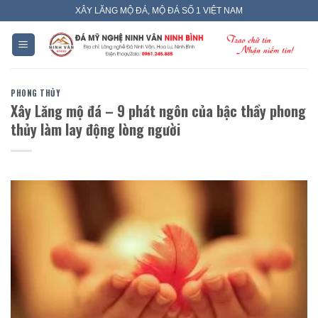
Skip
XÂY LĂNG MỘ ĐÁ, MỘ ĐÁ SỐ 1 VIỆT NAM
to
content
PHONG THỦY
Xây Lăng mộ đá – 9 phát ngôn của bậc thầy phong
thủy làm lay động lòng người