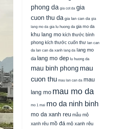
phong da
gia
gia cot da
cuon thu da
gia lan can da
gia
gia mo da
gia lu huong da
lang mo da
khu lang mo
kích thước bình
phong
kích thước cuốn thư
lan can
lang mo
da
lan can da xanh
lang da
lang mo dep
da
lu huong da
mau
mau binh phong
cuon thu
mau
mau lan can da
mau mo da
lang mo
mo da ninh binh
mo 1 mai
mo da xanh reu
mẫu mộ
mồ đá
xanh rêu
mộ xanh rêu