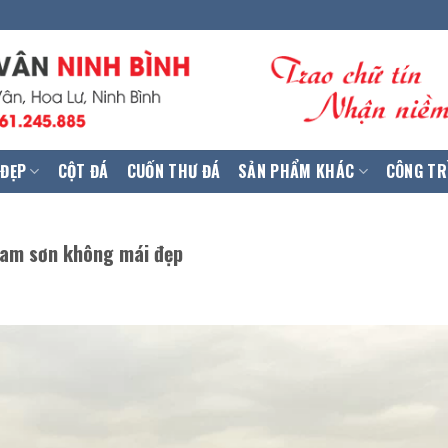
 ĐẸP
CỘT ĐÁ
CUỐN THƯ ĐÁ
SẢN PHẨM KHÁC
CÔNG TR
 tam sơn không mái đẹp