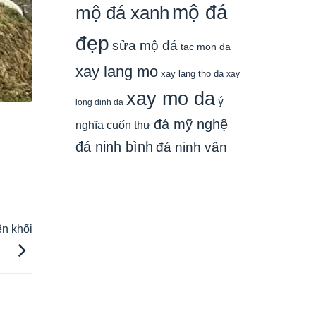
mộ đá
mộ đá xanh
đẹp
sửa mộ đá
tac mon da
xay lang mo
xay lang tho da
xay
xay mo da
ý
long dinh da
đá mỹ nghệ
nghĩa cuốn thư
đá ninh bình
đá ninh vân
ên khối