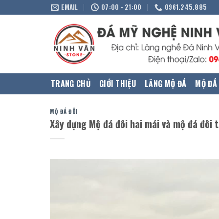
Skip
EMAIL
07:00 - 21:00
0961.245.885
to
content
TRANG CHỦ
GIỚI THIỆU
LĂNG MỘ ĐÁ
MỘ ĐÁ
MỘ ĐÁ ĐÔI
Xây dựng Mộ đá đôi hai mái và mộ đá đôi