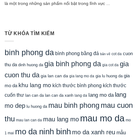
là một trong những sản phẩm nổi bật trong lĩnh vực ...
TỪ KHÓA TÌM KIẾM
binh phong da
bình phong bằng đá
cuon
cot da
bản vẽ
gia binh phong da
gia
thu da
dinh huong da
gia cot da
cuon thu da
gia
gia lan can da
gia lu huong da
gia lang mo da
khu lang mo
mo da
kích thước bình phong
kích thước
lang
lang mo da
cuốn thư
lan can da
lan can da xanh
lang da
mau cuon
mau binh phong
mo dep
lu huong da
mau mo da
thu
mau lang mo
mau lan can da
mo
mo da ninh binh
mo da xanh reu
mẫu
1 mai