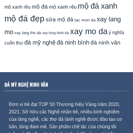
mộ đá xanh
mồ đá
mộ xanh rêu
mộ xanh rêu
mộ đá đẹp
xay lang
sửa mộ đá
tac mon da
xay mo da
mo
ý nghĩa
xay lang tho da
xay long dinh da
đá mỹ nghệ
đá ninh bình
đá ninh vân
cuốn thư
ĐÁ MỸ NGHỆ NINH VÂN
Đơn vị trẻ đạt TOP 50 Thương hiệu Vàng năm 2020,
2021. Sở hữu các Nghệ nhân trẻ, nhiều kinh nghiệm
của làng nghề, các thợ đá lành nghề được đào tạo cơ
bản, lòng đam mê. Sản phẩm chế tác của chúng tôi