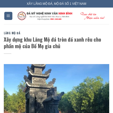
Skip
XÂY LĂNG MỘ ĐÁ, MỘ ĐÁ SỐ 1 VIỆT NAM
to
content
LĂNG MỘ ĐÁ
Xây dựng khu Lăng Mộ đá tròn đá xanh rêu cho
phần mộ của Bố Mẹ gia chủ