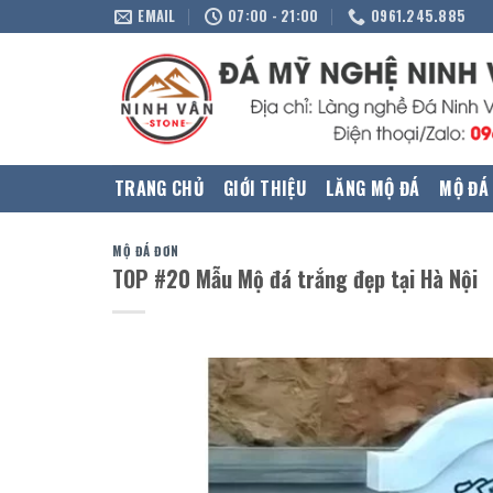
Skip
EMAIL
07:00 - 21:00
0961.245.885
to
content
TRANG CHỦ
GIỚI THIỆU
LĂNG MỘ ĐÁ
MỘ ĐÁ
MỘ ĐÁ ĐƠN
TOP #20 Mẫu Mộ đá trắng đẹp tại Hà Nội