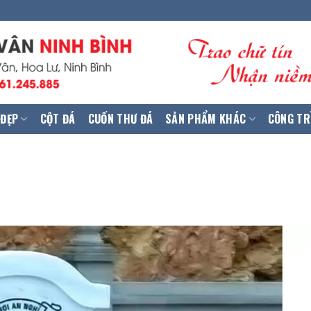
 ĐẸP
CỘT ĐÁ
CUỐN THƯ ĐÁ
SẢN PHẨM KHÁC
CÔNG TR