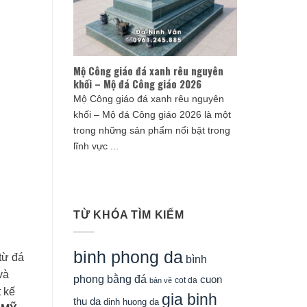
Mộ Công giáo đá xanh rêu nguyên
khối – Mộ đá Công giáo 2026
Mộ Công giáo đá xanh rêu nguyên
khối – Mộ đá Công giáo 2026 là một
trong những sản phẩm nổi bật trong
lĩnh vực ...
TỪ KHÓA TÌM KIẾM
binh phong da
từ đá
bình
và
phong bằng đá
cuon
cot da
bản vẽ
t kế
gia binh
thu da
dinh huong da