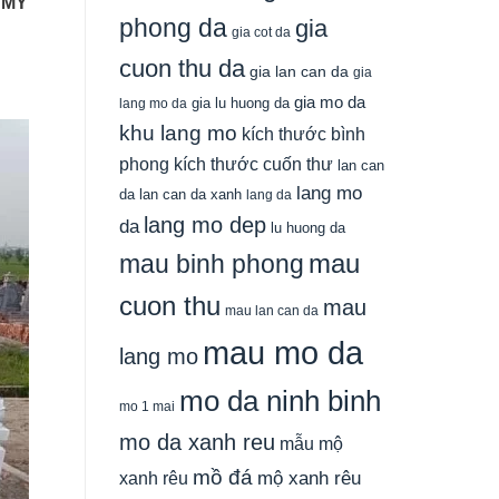
 MỸ
phong da
gia
gia cot da
cuon thu da
gia lan can da
gia
gia mo da
gia lu huong da
lang mo da
khu lang mo
kích thước bình
phong
kích thước cuốn thư
lan can
lang mo
da
lan can da xanh
lang da
lang mo dep
da
lu huong da
mau
mau binh phong
cuon thu
mau
mau lan can da
mau mo da
lang mo
mo da ninh binh
mo 1 mai
mo da xanh reu
mẫu mộ
mồ đá
xanh rêu
mộ xanh rêu