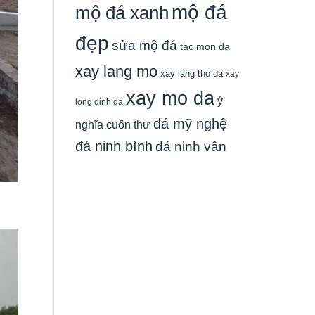
mộ đá
mộ đá xanh
đẹp
sửa mộ đá
tac mon da
xay lang mo
xay lang tho da
xay
xay mo da
ý
long dinh da
đá mỹ nghệ
nghĩa cuốn thư
đá ninh bình
đá ninh vân