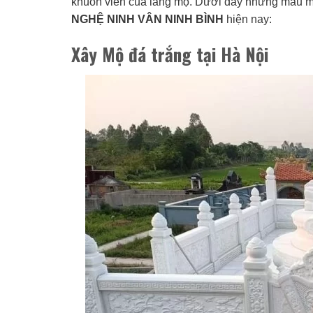
khuôn viên của lăng mộ. Dưới đây những mẫu mộ
NGHỆ NINH VÂN NINH BÌNH
hiện nay:
Xây Mộ đá trắng tại Hà Nội