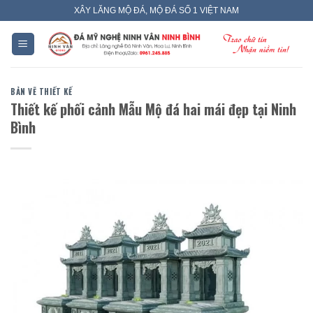
Skip
XÂY LĂNG MỘ ĐÁ, MỘ ĐÁ SỐ 1 VIỆT NAM
to
content
BẢN VẼ THIẾT KẾ
Thiết kế phối cảnh Mẫu Mộ đá hai mái đẹp tại Ninh
Bình