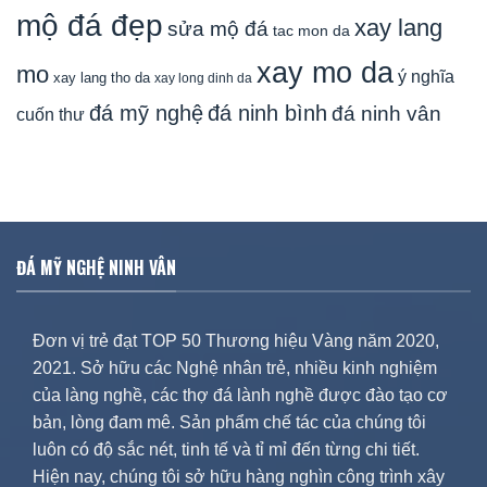
mộ đá đẹp
xay lang
sửa mộ đá
tac mon da
xay mo da
mo
ý nghĩa
xay lang tho da
xay long dinh da
đá mỹ nghệ
đá ninh bình
đá ninh vân
cuốn thư
ĐÁ MỸ NGHỆ NINH VÂN
Đơn vị trẻ đạt TOP 50 Thương hiệu Vàng năm 2020,
2021. Sở hữu các Nghệ nhân trẻ, nhiều kinh nghiệm
của làng nghề, các thợ đá lành nghề được đào tạo cơ
bản, lòng đam mê. Sản phẩm chế tác của chúng tôi
luôn có độ sắc nét, tinh tế và tỉ mỉ đến từng chi tiết.
Hiện nay, chúng tôi sở hữu hàng nghìn công trình xây