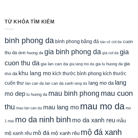
TỪ KHÓA TÌM KIẾM
binh phong da
bình phong bằng đá
cuon
cot da
bản vẽ
gia binh phong da
gia
thu da
dinh huong da
gia cot da
cuon thu da
gia
gia lan can da
gia lu huong da
gia lang mo da
khu lang mo
mo da
kích thước bình phong
kích thước
lang
lang mo da
cuốn thư
lan can da
lan can da xanh
lang da
mau cuon
mau binh phong
mo dep
lu huong da
mau mo da
thu
mau lang mo
mau lan can da
mo
mo da ninh binh
mo da xanh reu
mẫu
1 mai
mộ đá xanh
mồ đá
mộ xanh rêu
mộ xanh rêu