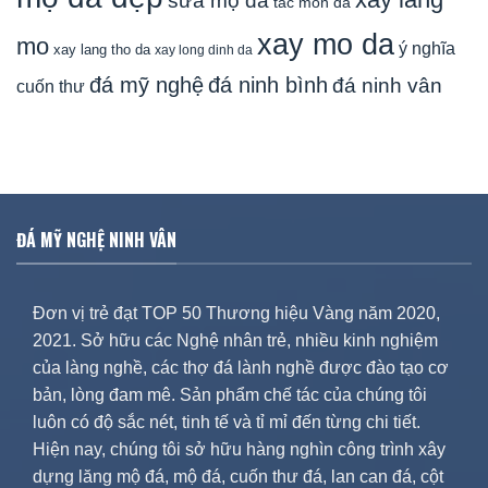
sửa mộ đá
tac mon da
xay mo da
mo
ý nghĩa
xay lang tho da
xay long dinh da
đá mỹ nghệ
đá ninh bình
đá ninh vân
cuốn thư
ĐÁ MỸ NGHỆ NINH VÂN
Đơn vị trẻ đạt TOP 50 Thương hiệu Vàng năm 2020,
2021. Sở hữu các Nghệ nhân trẻ, nhiều kinh nghiệm
của làng nghề, các thợ đá lành nghề được đào tạo cơ
bản, lòng đam mê. Sản phẩm chế tác của chúng tôi
luôn có độ sắc nét, tinh tế và tỉ mỉ đến từng chi tiết.
Hiện nay, chúng tôi sở hữu hàng nghìn công trình xây
dựng lăng mộ đá, mộ đá, cuốn thư đá, lan can đá, cột