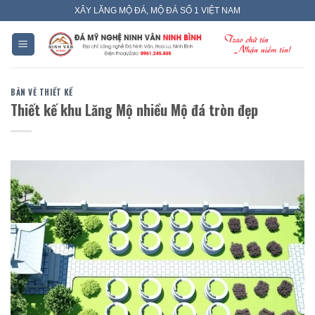
Skip
XÂY LĂNG MỘ ĐÁ, MỘ ĐÁ SỐ 1 VIỆT NAM
to
content
BẢN VẼ THIẾT KẾ
Thiết kế khu Lăng Mộ nhiều Mộ đá tròn đẹp