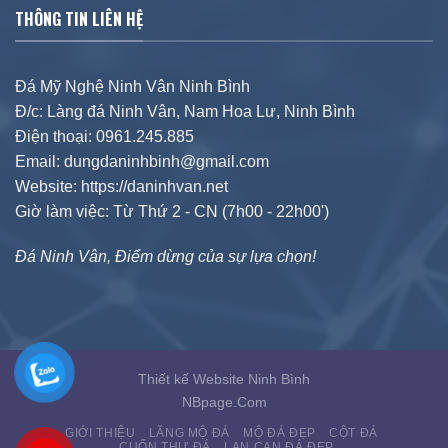
THÔNG TIN LIÊN HỆ
Đá Mỹ Nghệ Ninh Vân Ninh Bình
Đ/c: Làng đá Ninh Vân, Nam Hoa Lư, Ninh Bình
Điện thoại: 0961.245.885
Email: dungdaninhbinh@gmail.com
Website: https://daninhvan.net
Giờ làm việc: Từ Thứ 2 - CN (7h00 - 22h00')
Đá Ninh Vân, Điểm dừng của sự lựa chọn!
Thiết kế Website Ninh Bình
NBpage.Com
GIỚI THIỆU
LĂNG MỘ ĐÁ
MỘ ĐÁ ĐẸP
CỘT ĐÁ
CUỐN THƯ ĐÁ
LAN CAN ĐÁ ĐẸP