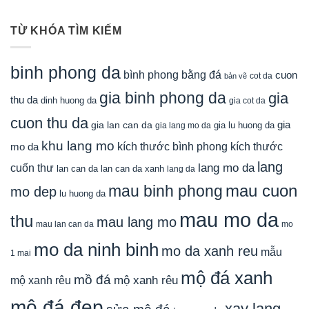
TỪ KHÓA TÌM KIẾM
binh phong da
bình phong bằng đá
cuon
cot da
bản vẽ
gia binh phong da
gia
thu da
dinh huong da
gia cot da
cuon thu da
gia
gia lan can da
gia lu huong da
gia lang mo da
khu lang mo
mo da
kích thước bình phong
kích thước
lang
lang mo da
cuốn thư
lan can da
lan can da xanh
lang da
mau cuon
mau binh phong
mo dep
lu huong da
mau mo da
thu
mau lang mo
mau lan can da
mo
mo da ninh binh
mo da xanh reu
mẫu
1 mai
mộ đá xanh
mồ đá
mộ xanh rêu
mộ xanh rêu
mộ đá đẹp
xay lang