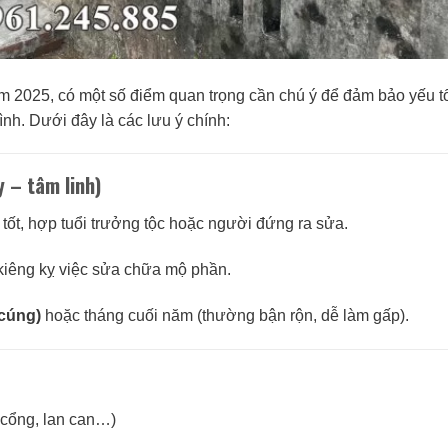
m 2025, có một số điểm quan trọng cần chú ý để đảm bảo yếu t
ình. Dưới đây là các lưu ý chính:
 – tâm linh)
tốt, hợp tuổi trưởng tộc hoặc người đứng ra sửa.
 kiêng kỵ việc sửa chữa mộ phần.
 cúng)
hoặc tháng cuối năm (thường bận rộn, dễ làm gấp).
 cổng, lan can…)