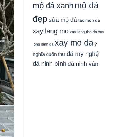
mộ đá
mộ đá xanh
đẹp
sửa mộ đá
tac mon da
xay lang mo
xay lang tho da
xay
xay mo da
ý
long dinh da
đá mỹ nghệ
nghĩa cuốn thư
đá ninh bình
đá ninh vân