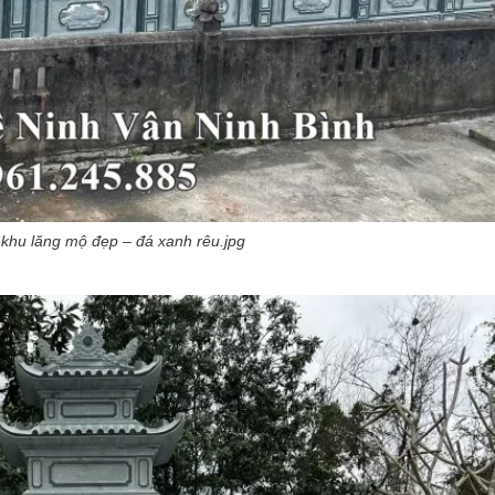
khu lăng mộ đẹp – đá xanh rêu.jpg