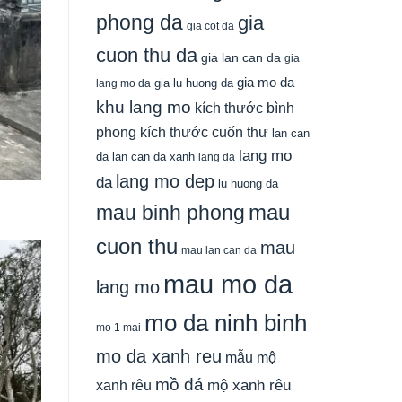
phong da
gia
gia cot da
cuon thu da
gia lan can da
gia
gia mo da
gia lu huong da
lang mo da
khu lang mo
kích thước bình
phong
kích thước cuốn thư
lan can
lang mo
da
lan can da xanh
lang da
lang mo dep
da
lu huong da
mau
mau binh phong
cuon thu
mau
mau lan can da
mau mo da
lang mo
mo da ninh binh
mo 1 mai
mo da xanh reu
mẫu mộ
mồ đá
xanh rêu
mộ xanh rêu