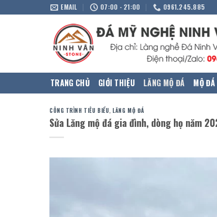
Skip
EMAIL
07:00 - 21:00
0961.245.885
to
content
TRANG CHỦ
GIỚI THIỆU
LĂNG MỘ ĐÁ
MỘ ĐÁ
CÔNG TRÌNH TIÊU BIỂU
,
LĂNG MỘ ĐÁ
Sửa Lăng mộ đá gia đình, dòng họ năm 20