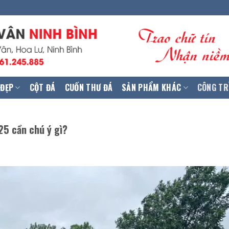
 ĐẸP
CỘT ĐÁ
CUỐN THƯ ĐÁ
SẢN PHẨM KHÁC
CÔNG TR
25 cần chú ý gì?