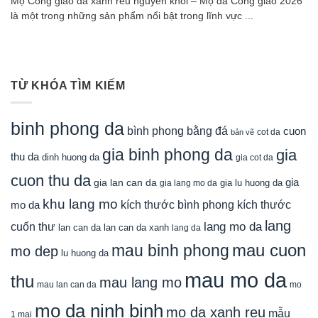
Mộ Công giáo đá xanh rêu nguyên khối – Mộ đá Công giáo 2026
là một trong những sản phẩm nổi bật trong lĩnh vực ...
TỪ KHÓA TÌM KIẾM
binh phong da
bình phong bằng đá
cuon
cot da
bản vẽ
gia binh phong da
gia
thu da
dinh huong da
gia cot da
cuon thu da
gia
gia lan can da
gia lu huong da
gia lang mo da
khu lang mo
mo da
kích thước bình phong
kích thước
lang
lang mo da
cuốn thư
lan can da
lan can da xanh
lang da
mau cuon
mau binh phong
mo dep
lu huong da
mau mo da
thu
mau lang mo
mau lan can da
mo
mo da ninh binh
mo da xanh reu
mẫu
1 mai