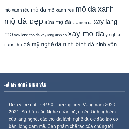
mộ đá xanh
mồ đá
mộ xanh rêu
mộ xanh rêu
mộ đá đẹp
xay lang
sửa mộ đá
tac mon da
xay mo da
mo
ý nghĩa
xay lang tho da
xay long dinh da
đá mỹ nghệ
đá ninh bình
đá ninh vân
cuốn thư
ĐÁ MỸ NGHỆ NINH VÂN
Đơn vị trẻ đạt TOP 50 Thương hiệu Vàng năm 2020,
2021. Sở hữu các Nghệ nhân trẻ, nhiều kinh nghiệm
của làng nghề, các thợ đá lành nghề được đào tạo cơ
bản, lòng đam mê. Sản phẩm chế tác của chúng tôi