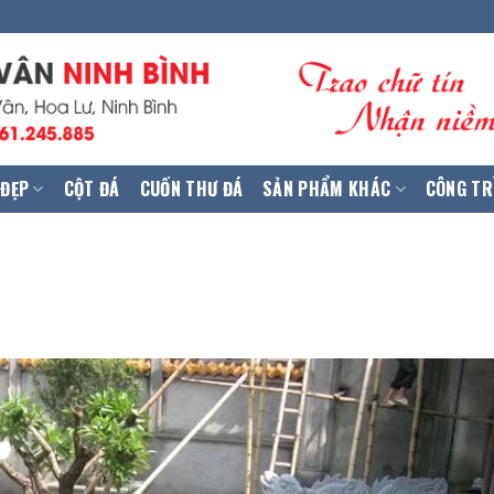
 ĐẸP
CỘT ĐÁ
CUỐN THƯ ĐÁ
SẢN PHẨM KHÁC
CÔNG TR