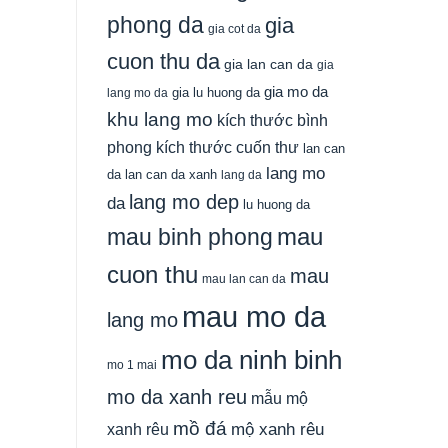
phong da
gia
gia cot da
cuon thu da
gia lan can da
gia
gia mo da
gia lu huong da
lang mo da
khu lang mo
kích thước bình
phong
kích thước cuốn thư
lan can
lang mo
da
lan can da xanh
lang da
lang mo dep
da
lu huong da
mau
mau binh phong
cuon thu
mau
mau lan can da
mau mo da
lang mo
mo da ninh binh
mo 1 mai
mo da xanh reu
mẫu mộ
mồ đá
xanh rêu
mộ xanh rêu