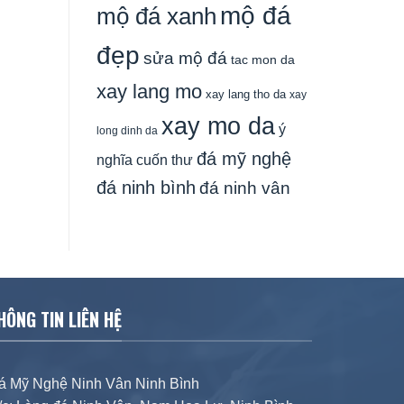
mộ đá
mộ đá xanh
đẹp
sửa mộ đá
tac mon da
xay lang mo
xay lang tho da
xay
xay mo da
ý
long dinh da
đá mỹ nghệ
nghĩa cuốn thư
đá ninh bình
đá ninh vân
HÔNG TIN LIÊN HỆ
á Mỹ Nghệ Ninh Vân Ninh Bình