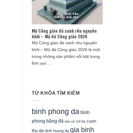
Mộ Công giáo đá xanh rêu nguyên
khối – Mộ đá Công giáo 2026
Mộ Công giáo đá xanh rêu nguyên
khối – Mộ đá Công giáo 2026 là một
trong những sản phẩm nổi bật trong
lĩnh vực ...
TỪ KHÓA TÌM KIẾM
binh phong da
bình
phong bằng đá
cuon
cot da
bản vẽ
gia binh
thu da
dinh huong da