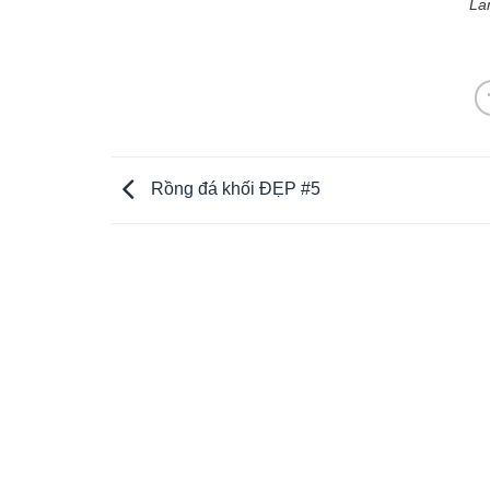
La
Rồng đá khối ĐẸP #5