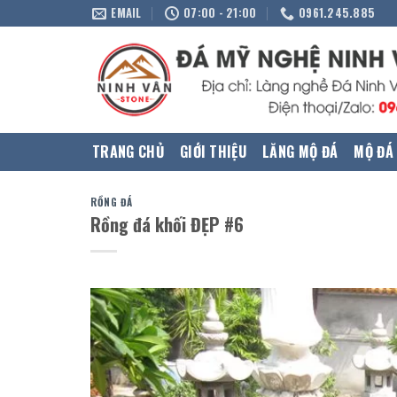
Skip
EMAIL
07:00 - 21:00
0961.245.885
to
content
TRANG CHỦ
GIỚI THIỆU
LĂNG MỘ ĐÁ
MỘ ĐÁ
RỒNG ĐÁ
Rồng đá khối ĐẸP #6