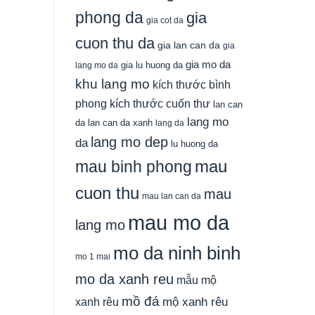
phong da
gia
gia cot da
cuon thu da
gia lan can da
gia
gia mo da
gia lu huong da
lang mo da
khu lang mo
kích thước bình
phong
kích thước cuốn thư
lan can
lang mo
da
lan can da xanh
lang da
lang mo dep
da
lu huong da
mau
mau binh phong
cuon thu
mau
mau lan can da
mau mo da
lang mo
mo da ninh binh
mo 1 mai
mo da xanh reu
mẫu mộ
mồ đá
xanh rêu
mộ xanh rêu