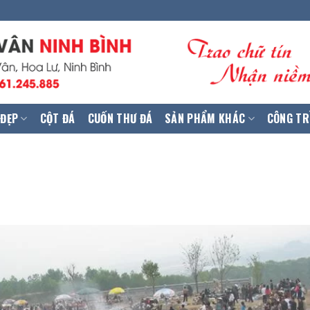
 ĐẸP
CỘT ĐÁ
CUỐN THƯ ĐÁ
SẢN PHẨM KHÁC
CÔNG TR