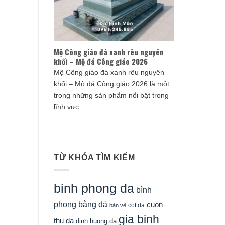
Mộ Công giáo đá xanh rêu nguyên
khối – Mộ đá Công giáo 2026
Mộ Công giáo đá xanh rêu nguyên
khối – Mộ đá Công giáo 2026 là một
trong những sản phẩm nổi bật trong
lĩnh vực ...
TỪ KHÓA TÌM KIẾM
binh phong da
bình
phong bằng đá
cuon
cot da
bản vẽ
gia binh
thu da
dinh huong da