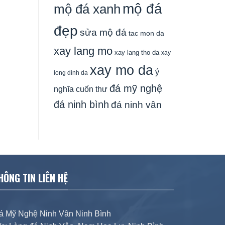
mộ đá
mộ đá xanh
đẹp
sửa mộ đá
tac mon da
xay lang mo
xay lang tho da
xay
xay mo da
ý
long dinh da
đá mỹ nghệ
nghĩa cuốn thư
đá ninh bình
đá ninh vân
HÔNG TIN LIÊN HỆ
á Mỹ Nghệ Ninh Vân Ninh Bình