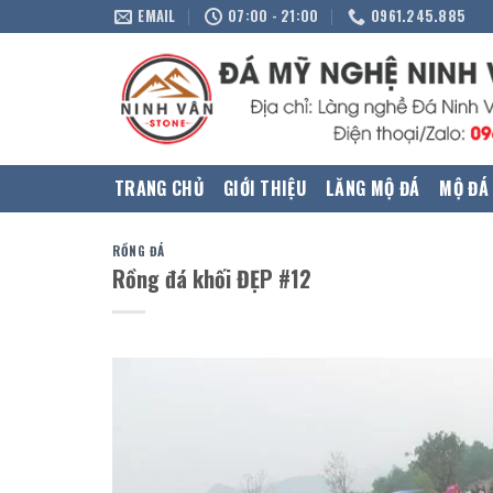
Skip
EMAIL
07:00 - 21:00
0961.245.885
to
content
TRANG CHỦ
GIỚI THIỆU
LĂNG MỘ ĐÁ
MỘ ĐÁ
RỒNG ĐÁ
Rồng đá khối ĐẸP #12