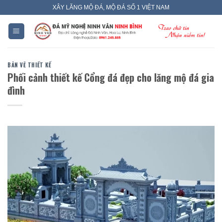
Skip
XÂY LĂNG MỘ ĐÁ, MỘ ĐÁ SỐ 1 VIỆT NAM
to
content
BẢN VẼ THIẾT KẾ
Phối cảnh thiết kế Cổng đá đẹp cho lăng mộ đá gia
đình