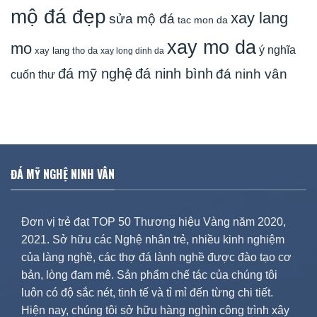
mộ đá đẹp
xay lang
sửa mộ đá
tac mon da
xay mo da
mo
ý nghĩa
xay lang tho da
xay long dinh da
đá mỹ nghệ
đá ninh bình
đá ninh vân
cuốn thư
ĐÁ MỸ NGHỆ NINH VÂN
Đơn vị trẻ đạt TOP 50 Thương hiệu Vàng năm 2020,
2021. Sở hữu các Nghệ nhân trẻ, nhiều kinh nghiệm
của làng nghề, các thợ đá lành nghề được đào tạo cơ
bản, lòng đam mê. Sản phẩm chế tác của chúng tôi
luôn có độ sắc nét, tinh tế và tỉ mỉ đến từng chi tiết.
Hiện nay, chúng tôi sở hữu hàng nghìn công trình xây