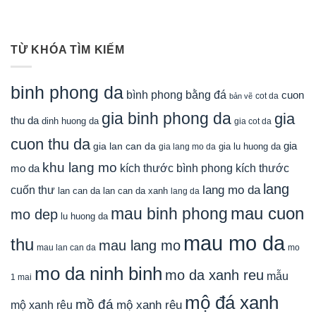
TỪ KHÓA TÌM KIẾM
binh phong da
bình phong bằng đá
cuon
cot da
bản vẽ
gia binh phong da
gia
thu da
dinh huong da
gia cot da
cuon thu da
gia
gia lan can da
gia lu huong da
gia lang mo da
khu lang mo
mo da
kích thước bình phong
kích thước
lang
lang mo da
cuốn thư
lan can da
lan can da xanh
lang da
mau cuon
mau binh phong
mo dep
lu huong da
mau mo da
thu
mau lang mo
mau lan can da
mo
mo da ninh binh
mo da xanh reu
mẫu
1 mai
mộ đá xanh
mồ đá
mộ xanh rêu
mộ xanh rêu