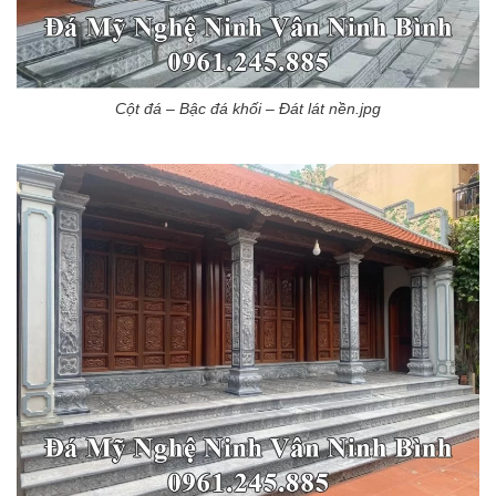
Cột đá – Bậc đá khối – Đát lát nền.jpg