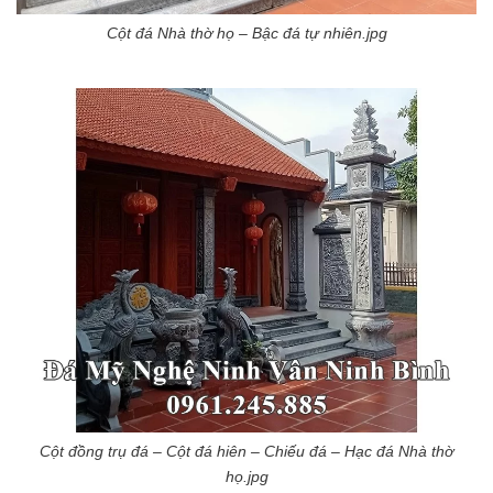
Cột đá Nhà thờ họ – Bậc đá tự nhiên.jpg
Cột đồng trụ đá – Cột đá hiên – Chiếu đá – Hạc đá Nhà thờ
họ.jpg