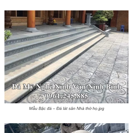
Mẫu Bậc đá – Đá lát sân Nhà thờ họ.jpg