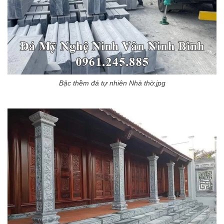
Bậc thềm đá tự nhiên Nhà thờ.jpg