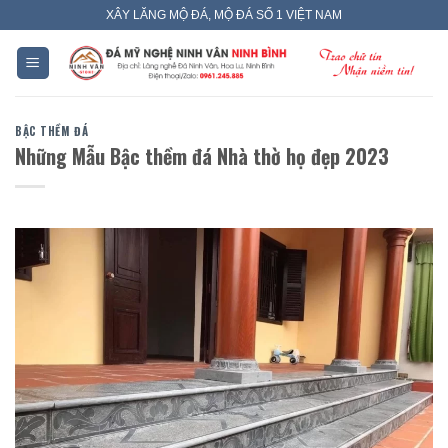
Skip
XÂY LĂNG MỘ ĐÁ, MỘ ĐÁ SỐ 1 VIỆT NAM
to
content
BẬC THỀM ĐÁ
Những Mẫu Bậc thềm đá Nhà thờ họ đẹp 2023