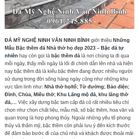
ĐÁ MỸ NGHỆ NINH VÂN NINH BÌNH
giới thiệu
Những
Mẫu Bậc thềm đá Nhà thờ họ đẹp 2023 –
Bậc đá tự
nhiên
hay còn gọi là
bậc thềm đá
là nơi chúng ta đi qua
mỗi ngày, thấy mỗi ngày là lối đi chính dẫn lên nhà và hiện
nay bậc thềm đá là kiểu bậc thềm đang được nhiều người
sử dụng trong đời sống hàng ngày cũng như những khu
vực tâm linh như:
Nhà thờ họ/tổ; Từ đường; Bảo điện;
Đình, Chùa, Miếu thờ; Khu
Lăng mộ đá
, khu lăng thờ
đá,…
Việc xây dựng bậc tam cấp đá có rất nhiều tiêu chí
chọn như chọn chất liệu, mẫu mã, số bậc thềm, hoa văn và
quan trọng là hợp phong thủy. Ngoài những yếu tố phong
thủy và thẩm mỹ, bậc thềm còn phải lưu ý đến kích thước
để đảm bảo bước đi của chủ nhà và khách được thoải mái