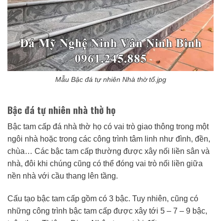
Mẫu Bậc đá tự nhiên Nhà thờ tổ.jpg
Bậc đá tự nhiên nhà thờ họ
Bậc tam cấp đá nhà thờ họ có vai trò giao thông trong một
ngôi nhà hoặc trong các công trình tâm linh như đình, đền,
chùa… Các bậc tam cấp thường được xây nối liền sân và
nhà, đôi khi chúng cũng có thể đóng vai trò nối liền giữa
nền nhà với cầu thang lên tầng.
Cấu tạo bậc tam cấp gồm có 3 bậc. Tuy nhiên, cũng có
những công trình bậc tam cấp được xây tới 5 – 7 – 9 bậc,