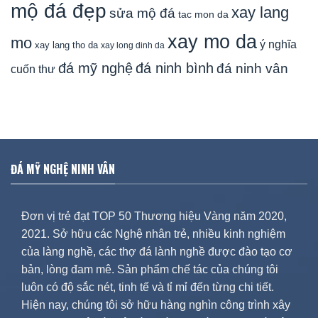
mộ đá đẹp
xay lang
sửa mộ đá
tac mon da
xay mo da
mo
ý nghĩa
xay lang tho da
xay long dinh da
đá mỹ nghệ
đá ninh bình
đá ninh vân
cuốn thư
ĐÁ MỸ NGHỆ NINH VÂN
Đơn vị trẻ đạt TOP 50 Thương hiệu Vàng năm 2020,
2021. Sở hữu các Nghệ nhân trẻ, nhiều kinh nghiệm
của làng nghề, các thợ đá lành nghề được đào tạo cơ
bản, lòng đam mê. Sản phẩm chế tác của chúng tôi
luôn có độ sắc nét, tinh tế và tỉ mỉ đến từng chi tiết.
Hiện nay, chúng tôi sở hữu hàng nghìn công trình xây