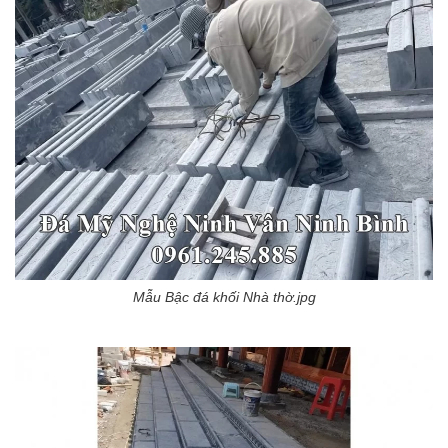
Mẫu Bậc đá khối Nhà thờ.jpg