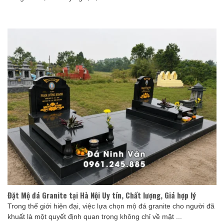
Đặt Mộ đá Granite tại Hà Nội Uy tín, Chất lượng, Giá hợp lý
Trong thế giới hiện đại, việc lựa chọn mộ đá granite cho người đã
khuất là một quyết định quan trọng không chỉ về mặt ...