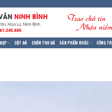
 ĐẸP
CỘT ĐÁ
CUỐN THƯ ĐÁ
SẢN PHẨM KHÁC
CÔNG TR