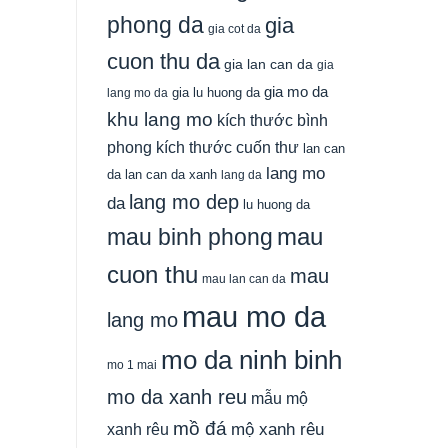
phong da
gia
gia cot da
cuon thu da
gia lan can da
gia
gia mo da
gia lu huong da
lang mo da
khu lang mo
kích thước bình
phong
kích thước cuốn thư
lan can
lang mo
da
lan can da xanh
lang da
lang mo dep
da
lu huong da
mau
mau binh phong
cuon thu
mau
mau lan can da
mau mo da
lang mo
mo da ninh binh
mo 1 mai
mo da xanh reu
mẫu mộ
mồ đá
xanh rêu
mộ xanh rêu