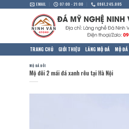
Skip
EMAIL
07:00 - 21:00
0961.245.885
to
content
TRANG CHỦ
GIỚI THIỆU
LĂNG MỘ ĐÁ
MỘ ĐÁ
MỘ ĐÁ ĐÔI
Mộ đôi 2 mái đá xanh rêu tại Hà Nội