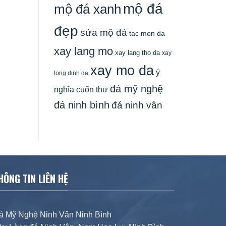
mộ đá
mộ đá xanh
đẹp
sửa mộ đá
tac mon da
xay lang mo
xay lang tho da
xay
xay mo da
ý
long dinh da
đá mỹ nghệ
nghĩa cuốn thư
đá ninh bình
đá ninh vân
HÔNG TIN LIÊN HỆ
á Mỹ Nghệ Ninh Vân Ninh Bình