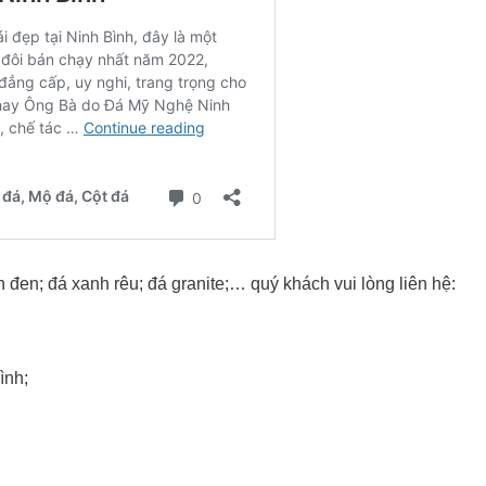
 đen; đá xanh rêu; đá granite;… quý khách vui lòng liên hệ:
ình;