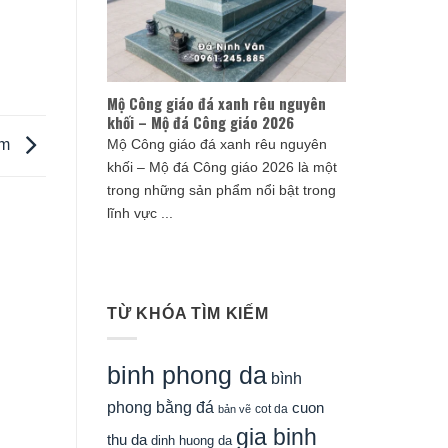
Mộ Công giáo đá xanh rêu nguyên
khối – Mộ đá Công giáo 2026
cm
Mộ Công giáo đá xanh rêu nguyên
khối – Mộ đá Công giáo 2026 là một
trong những sản phẩm nổi bật trong
lĩnh vực ...
TỪ KHÓA TÌM KIẾM
binh phong da
bình
phong bằng đá
cuon
cot da
bản vẽ
gia binh
thu da
dinh huong da