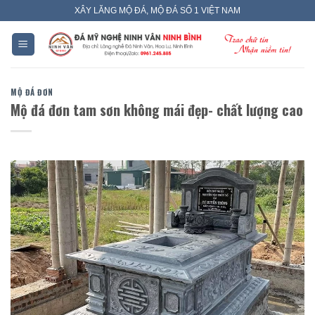
Skip
XÂY LĂNG MỘ ĐÁ, MỘ ĐÁ SỐ 1 VIỆT NAM
to
content
MỘ ĐÁ ĐƠN
Mộ đá đơn tam sơn không mái đẹp- chất lượng cao