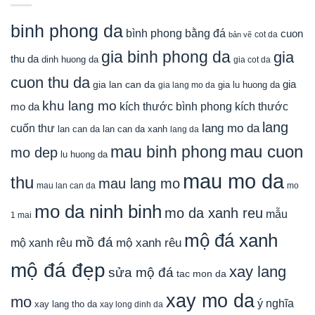
binh phong da
bình phong bằng đá
cuon
cot da
bản vẽ
gia binh phong da
gia
thu da
dinh huong da
gia cot da
cuon thu da
gia
gia lan can da
gia lu huong da
gia lang mo da
khu lang mo
mo da
kích thước bình phong
kích thước
lang
lang mo da
cuốn thư
lan can da
lan can da xanh
lang da
mau cuon
mau binh phong
mo dep
lu huong da
mau mo da
thu
mau lang mo
mau lan can da
mo
mo da ninh binh
mo da xanh reu
mẫu
1 mai
mộ đá xanh
mồ đá
mộ xanh rêu
mộ xanh rêu
mộ đá đẹp
xay lang
sửa mộ đá
tac mon da
xay mo da
mo
ý nghĩa
xay lang tho da
xay long dinh da