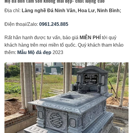
Mộ đá đơn tam sơn không mái đẹp- chất lượng cao
Địa chỉ:
Làng nghề Đá Ninh Vân, Hoa Lư, Ninh Bình;
Điện thoại/Zalo:
0961.245.885
Rất hân hạnh được tư vấn, báo giá
MIỄN PHÍ
tới quý
khách hàng trên mọi miền tổ quốc. Quý khách tham khảo
thêm:
Mẫu Mộ đá đẹp
2023