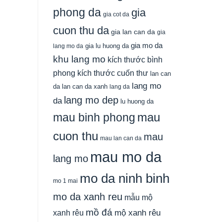
phong da
gia
gia cot da
cuon thu da
gia lan can da
gia
gia mo da
gia lu huong da
lang mo da
khu lang mo
kích thước bình
phong
kích thước cuốn thư
lan can
lang mo
da
lan can da xanh
lang da
lang mo dep
da
lu huong da
mau
mau binh phong
cuon thu
mau
mau lan can da
mau mo da
lang mo
mo da ninh binh
mo 1 mai
mo da xanh reu
mẫu mộ
mồ đá
xanh rêu
mộ xanh rêu