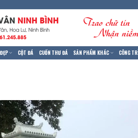
 ĐẸP
CỘT ĐÁ
CUỐN THƯ ĐÁ
SẢN PHẨM KHÁC
CÔNG TR