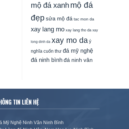
mộ đá
mộ đá xanh
đẹp
sửa mộ đá
tac mon da
xay lang mo
xay lang tho da
xay
xay mo da
ý
long dinh da
đá mỹ nghệ
nghĩa cuốn thư
đá ninh bình
đá ninh vân
HÔNG TIN LIÊN HỆ
á Mỹ Nghệ Ninh Vân Ninh Bình