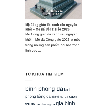
Mộ Công giáo đá xanh rêu nguyên
khối – Mộ đá Công giáo 2026
Mộ Công giáo đá xanh rêu nguyên
khối – Mộ đá Công giáo 2026 là một
trong những sản phẩm nổi bật trong
lĩnh vực ...
TỪ KHÓA TÌM KIẾM
binh phong da
bình
phong bằng đá
cuon
cot da
bản vẽ
gia binh
thu da
dinh huong da