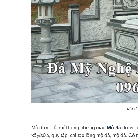
Mo d
Mộ đơn – là một trong những mẫu
Mộ đá
được lự
xây/sửa, quy tập, cải tạo lăng mộ đá, mộ đá. C