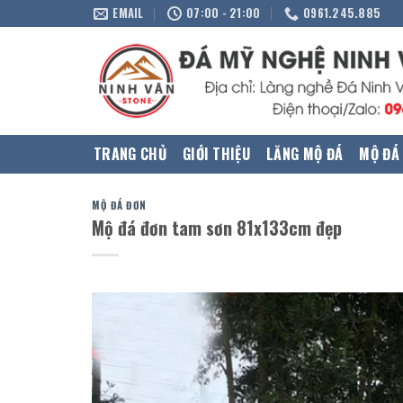
Skip
EMAIL
07:00 - 21:00
0961.245.885
to
content
TRANG CHỦ
GIỚI THIỆU
LĂNG MỘ ĐÁ
MỘ ĐÁ
MỘ ĐÁ ĐƠN
Mộ đá đơn tam sơn 81x133cm đẹp