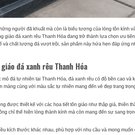
những người đã khuất mà còn là biểu tượng của lòng tôn kính v
g giáo đá xanh rêu Thanh Hóa đang trở thành lựa chọn ưu tiê
h tế và chất lượng đá vượt trội, sản phẩm này hứa hẹn đáp ứng 
 giáo đá xanh rêu Thanh Hóa
 mỏ đá tự nhiên tại Thanh Hóa, đá xanh rêu có độ bền cao và 
 mịn màng cùng với màu sắc tự nhiên mang đến vẻ đẹp trang trọn
 được thiết kế với các họa tiết tôn giáo như thập giá, thiên t
hông chỉ thể hiện lòng thành kính mà còn mang đến sự sang trọ
iều kích thước khác nhau, phù hợp với nhu cầu và mong muốn