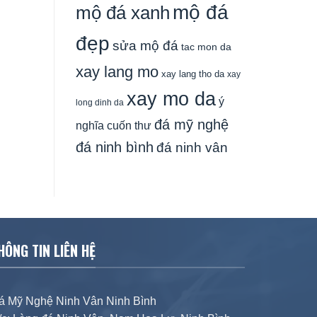
mộ đá
mộ đá xanh
đẹp
sửa mộ đá
tac mon da
xay lang mo
xay lang tho da
xay
xay mo da
ý
long dinh da
đá mỹ nghệ
nghĩa cuốn thư
đá ninh bình
đá ninh vân
HÔNG TIN LIÊN HỆ
á Mỹ Nghệ Ninh Vân Ninh Bình