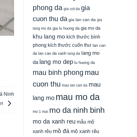
phong da
gia
gia cot da
cuon thu da
gia lan can da
gia
gia mo da
gia lu huong da
lang mo da
khu lang mo
kích thước bình
phong
kích thước cuốn thư
lan can
lang mo
da
lan can da xanh
lang da
lang mo dep
da
lu huong da
mau
mau binh phong
cuon thu
mau
mau lan can da
Đá Ninh
mau mo da
lang mo
ân
mo da ninh binh
mo 1 mai
mo da xanh reu
mẫu mộ
mồ đá
xanh rêu
mộ xanh rêu