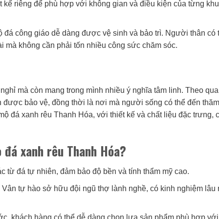
ết kế riêng để phù hợp với không gian và điều kiện của từng kh
ộ đá công giáo dễ dàng được vệ sinh và bảo trì. Người thân có 
dài mà không cần phải tốn nhiều công sức chăm sóc.
 nghỉ mà còn mang trong mình nhiều ý nghĩa tâm linh. Theo qu
n được bảo vệ, đồng thời là nơi mà người sống có thể đến thăm
 đá xanh rêu Thanh Hóa, với thiết kế và chất liệu đặc trưng, 
o đá xanh rêu Thanh Hóa?
 từ đá tự nhiên, đảm bảo độ bền và tính thẩm mỹ cao.
Vân tự hào sở hữu đội ngũ thợ lành nghề, có kinh nghiệm lâu
ớc, khách hàng có thể dễ dàng chọn lựa sản phẩm phù hợp vớ