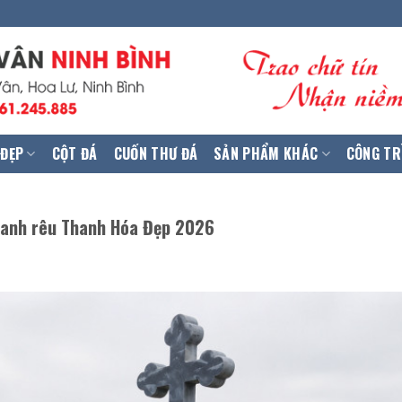
 ĐẸP
CỘT ĐÁ
CUỐN THƯ ĐÁ
SẢN PHẨM KHÁC
CÔNG TR
xanh rêu Thanh Hóa Đẹp 2026