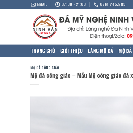
Skip
EMAIL
07:00 - 21:00
0961.245.885
to
content
TRANG CHỦ
GIỚI THIỆU
LĂNG MỘ ĐÁ
MỘ ĐÁ
MỘ ĐÁ CÔNG GIÁO
Mộ đá công giáo – Mẫu Mộ công giáo đá 