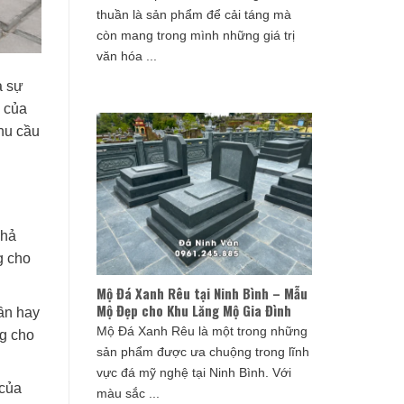
thuần là sản phẩm để cải táng mà
còn mang trong mình những giá trị
văn hóa ...
à sự
n của
nhu cầu
khả
g cho
Mộ Đá Xanh Rêu tại Ninh Bình – Mẫu
Mộ Đẹp cho Khu Lăng Mộ Gia Đình
hần hay
Mộ Đá Xanh Rêu là một trong những
ng cho
sản phẩm được ưa chuộng trong lĩnh
vực đá mỹ nghệ tại Ninh Bình. Với
 của
màu sắc ...