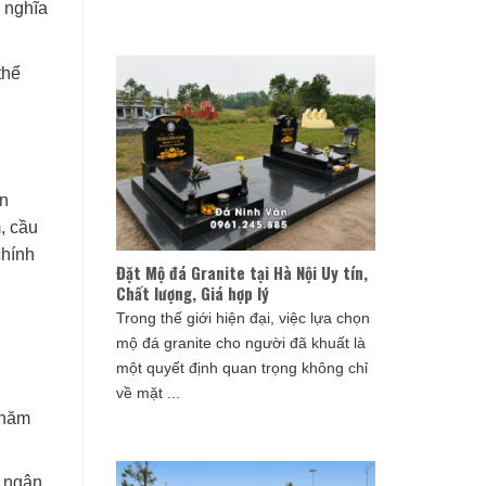
u nghĩa
thể
an
, cầu
chính
Đặt Mộ đá Granite tại Hà Nội Uy tín,
Chất lượng, Giá hợp lý
Trong thế giới hiện đại, việc lựa chọn
mộ đá granite cho người đã khuất là
một quyết định quan trọng không chỉ
về mặt ...
 năm
i ngân