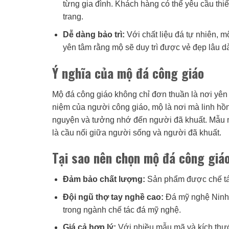
từng gia đình. Khách hàng có thể yêu cầu thi
trang.
Dễ dàng bảo trì:
Với chất liệu đá tự nhiên, m
yên tâm rằng mộ sẽ duy trì được vẻ đẹp lâu 
Ý nghĩa của mộ đá công giáo
Mộ đá công giáo không chỉ đơn thuần là nơi yên
niệm của người công giáo, mộ là nơi mà linh hồ
nguyện và tưởng nhớ đến người đã khuất. Mẫu mộ
là cầu nối giữa người sống và người đã khuất.
Tại sao nên chọn mộ đá công giá
Đảm bảo chất lượng:
Sản phẩm được chế tác
Đội ngũ thợ tay nghề cao:
Đá mỹ nghệ Ninh 
trong ngành chế tác đá mỹ nghệ.
Giá cả hợp lý:
Với nhiều mẫu mã và kích thư