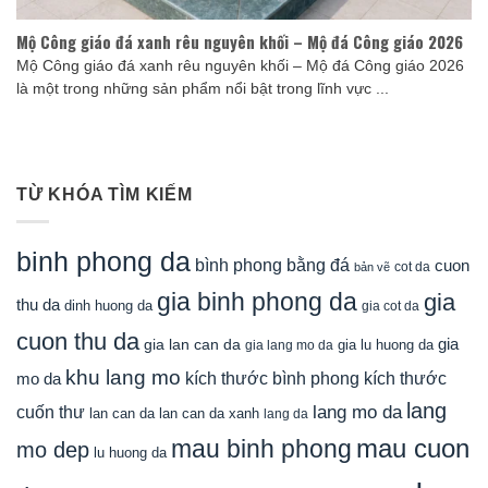
Mộ Công giáo đá xanh rêu nguyên khối – Mộ đá Công giáo 2026
Mộ Công giáo đá xanh rêu nguyên khối – Mộ đá Công giáo 2026
là một trong những sản phẩm nổi bật trong lĩnh vực ...
TỪ KHÓA TÌM KIẾM
binh phong da
bình phong bằng đá
cuon
cot da
bản vẽ
gia binh phong da
gia
thu da
dinh huong da
gia cot da
cuon thu da
gia
gia lan can da
gia lu huong da
gia lang mo da
khu lang mo
mo da
kích thước bình phong
kích thước
lang
lang mo da
cuốn thư
lan can da
lan can da xanh
lang da
mau cuon
mau binh phong
mo dep
lu huong da