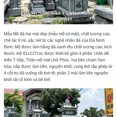
Mẫu Mộ đá hai mái đẹp (mẫu
mộ có mái
), chất lượng cao,
chế tác tỉ mỉ, sắc nét từ các nghệ nhân đá của Đá Ninh
Bình; Mộ được làm bằng đá xanh rêu chất lượng cao; kích
thước mộ 81x127cm; được thiết kế gồm 4 phần: chân đế
triện T hộp; Thân mộ mặt chữ Phúc, hai bên chạm Sen
hóa; nắp được làm liền, nguyên khối; cung thờ lắp ghép từ
4 cột trụ đá vuông rất tinh tế; phần 2 mái làm liền nguyên
khối rất cổ kính và bề thế.