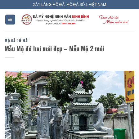
Skip
XÂY LĂNG MỘ ĐÁ, MỘ ĐÁ SỐ 1 VIỆT NAM
to
content
MỘ ĐÁ CÓ MÁI
Mẫu Mộ đá hai mái đẹp – Mẫu Mộ 2 mái