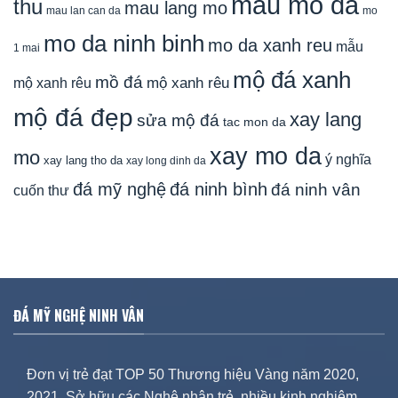
mau mo da
thu
mau lang mo
mau lan can da
mo
mo da ninh binh
mo da xanh reu
mẫu
1 mai
mộ đá xanh
mồ đá
mộ xanh rêu
mộ xanh rêu
mộ đá đẹp
xay lang
sửa mộ đá
tac mon da
xay mo da
mo
ý nghĩa
xay lang tho da
xay long dinh da
đá mỹ nghệ
đá ninh bình
đá ninh vân
cuốn thư
ĐÁ MỸ NGHỆ NINH VÂN
Đơn vị trẻ đạt TOP 50 Thương hiệu Vàng năm 2020,
2021. Sở hữu các Nghệ nhân trẻ, nhiều kinh nghiệm