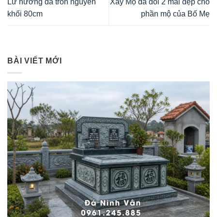
Lư hương đá tròn nguyên
Xây Mộ đá đôi 2 mái đẹp cho
khối 80cm
phần mộ của Bố Mẹ
BÀI VIẾT MỚI