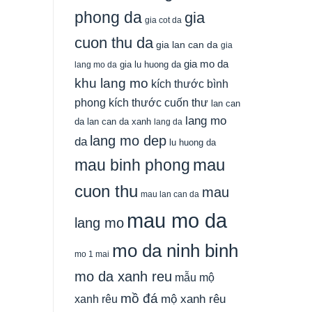
phong da
gia
gia cot da
cuon thu da
gia lan can da
gia
gia mo da
gia lu huong da
lang mo da
khu lang mo
kích thước bình
phong
kích thước cuốn thư
lan can
lang mo
da
lan can da xanh
lang da
lang mo dep
da
lu huong da
mau
mau binh phong
cuon thu
mau
mau lan can da
mau mo da
lang mo
mo da ninh binh
mo 1 mai
mo da xanh reu
mẫu mộ
mồ đá
xanh rêu
mộ xanh rêu