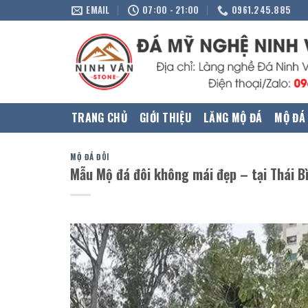
Skip
EMAIL
07:00 - 21:00
0961.245.885
to
content
TRANG CHỦ
GIỚI THIỆU
LĂNG MỘ ĐÁ
MỘ ĐÁ
MỘ ĐÁ ĐÔI
Mẫu Mộ đá đôi không mái đẹp – tại Thái B