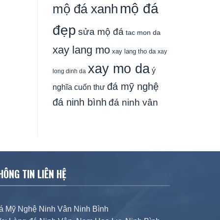
mộ đá
mộ đá xanh
đẹp
sửa mộ đá
tac mon da
xay lang mo
xay lang tho da
xay
xay mo da
ý
long dinh da
đá mỹ nghệ
nghĩa cuốn thư
đá ninh bình
đá ninh vân
HÔNG TIN LIÊN HỆ
á Mỹ Nghệ Ninh Vân Ninh Bình