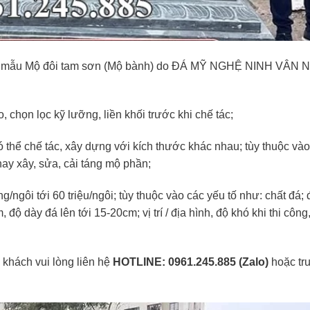
, mẫu Mộ đôi tam sơn (Mộ bành) do ĐÁ MỸ NGHỆ NINH VÂN 
chọn lọc kỹ lưỡng, liền khối trước khi chế tác;
 thể chế tác, xây dựng với kích thước khác nhau; tùy thuộc và
 hay xây, sửa, cải táng mộ phần;
/ngôi tới 60 triệu/ngôi; tùy thuộc vào các yếu tố như: chất đá; 
ộ dày đá lên tới 15-20cm; vị trí / địa hình, độ khó khi thi công,
khách vui lòng liên hệ
HOTLINE: 0961.245.885 (Zalo)
hoặc tr