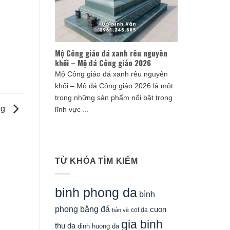
Mộ Công giáo đá xanh rêu nguyên
khối – Mộ đá Công giáo 2026
Mộ Công giáo đá xanh rêu nguyên
khối – Mộ đá Công giáo 2026 là một
trong những sản phẩm nổi bật trong
ng
lĩnh vực ...
TỪ KHÓA TÌM KIẾM
binh phong da
bình
phong bằng đá
cuon
cot da
bản vẽ
gia binh
thu da
dinh huong da