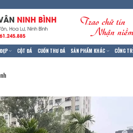
 ĐẸP
CỘT ĐÁ
CUỐN THƯ ĐÁ
SẢN PHẨM KHÁC
CÔNG TR
ình