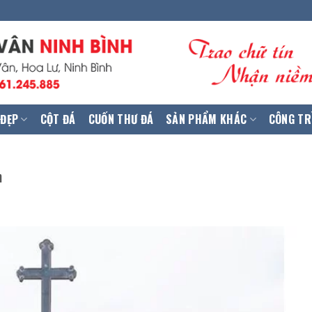
 ĐẸP
CỘT ĐÁ
CUỐN THƯ ĐÁ
SẢN PHẨM KHÁC
CÔNG TR
h