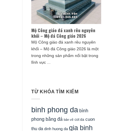
Mộ Công giáo đá xanh rêu nguyên
khối – Mộ đá Công giáo 2026
Mộ Công giáo đá xanh rêu nguyên
khối – Mộ đá Công giáo 2026 là một
trong những sản phẩm nổi bật trong
lĩnh vực ...
TỪ KHÓA TÌM KIẾM
binh phong da
bình
phong bằng đá
cuon
cot da
bản vẽ
gia binh
thu da
dinh huong da