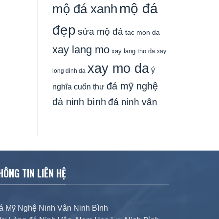
mộ đá
mộ đá xanh
đẹp
sửa mộ đá
tac mon da
xay lang mo
xay lang tho da
xay
xay mo da
ý
long dinh da
đá mỹ nghệ
nghĩa cuốn thư
đá ninh bình
đá ninh vân
HÔNG TIN LIÊN HỆ
á Mỹ Nghệ Ninh Vân Ninh Bình