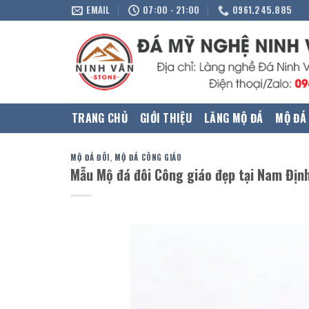
Skip
EMAIL
07:00 - 21:00
0961.245.885
to
content
TRANG CHỦ
GIỚI THIỆU
LĂNG MỘ ĐÁ
MỘ ĐÁ
MỘ ĐÁ ĐÔI
,
MỘ ĐÁ CÔNG GIÁO
Mẫu Mộ đá đôi Công giáo đẹp tại Nam Địn