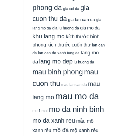
phong da
gia
gia cot da
cuon thu da
gia lan can da
gia
gia mo da
gia lu huong da
lang mo da
khu lang mo
kích thước bình
phong
kích thước cuốn thư
lan can
lang mo
da
lan can da xanh
lang da
lang mo dep
da
lu huong da
mau
mau binh phong
cuon thu
mau
mau lan can da
mau mo da
lang mo
mo da ninh binh
mo 1 mai
mo da xanh reu
mẫu mộ
mồ đá
xanh rêu
mộ xanh rêu