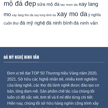
mộ đá đẹp
xay lang
sửa mộ đá
tac mon da
xay mo da
mo
ý nghĩa
xay lang tho da
xay long dinh da
đá mỹ nghệ
đá ninh bình
đá ninh vân
cuốn thư
ĐÁ MỸ NGHỆ NINH VÂN
Đơn vị trẻ đạt TOP 50 Thương hiệu Vàng năm 2020,
2021. Sở hữu các Nghệ nhân trẻ, nhiều kinh nghiệm
của làng nghề, các thợ đá lành nghề được đào tạo cơ
bản, lòng đam mê. Sản phẩm chế tác của chúng tôi
luôn có độ sắc nét, tinh tế và tỉ mỉ đến từng chi tiết.
Hiện nay, chúng tôi sở hữu hàng nghìn công trình xây