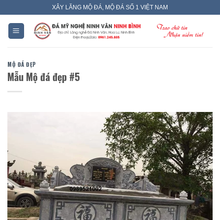
Skip
XÂY LĂNG MỘ ĐÁ, MỘ ĐÁ SỐ 1 VIỆT NAM
to
content
MỘ ĐÁ ĐẸP
Mẫu Mộ đá đẹp #5