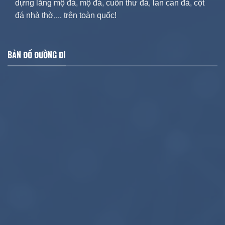
dựng lăng mộ đá, mộ đá, cuốn thư đá, lan can đá, cột
đá nhà thờ,... trên toàn quốc!
BẢN ĐỒ ĐƯỜNG ĐI