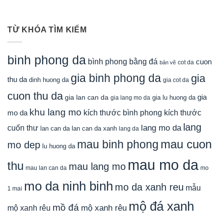
TỪ KHÓA TÌM KIẾM
binh phong da
bình phong bằng đá
cuon
cot da
bản vẽ
gia binh phong da
gia
thu da
dinh huong da
gia cot da
cuon thu da
gia
gia lan can da
gia lu huong da
gia lang mo da
khu lang mo
mo da
kích thước bình phong
kích thước
lang
lang mo da
cuốn thư
lan can da
lan can da xanh
lang da
mau cuon
mau binh phong
mo dep
lu huong da
mau mo da
thu
mau lang mo
mau lan can da
mo
mo da ninh binh
mo da xanh reu
mẫu
1 mai
mộ đá xanh
mồ đá
mộ xanh rêu
mộ xanh rêu