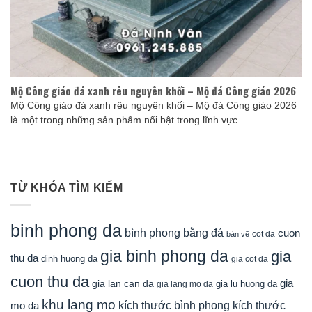
Mộ Công giáo đá xanh rêu nguyên khối – Mộ đá Công giáo 2026
Mộ Công giáo đá xanh rêu nguyên khối – Mộ đá Công giáo 2026
là một trong những sản phẩm nổi bật trong lĩnh vực ...
TỪ KHÓA TÌM KIẾM
binh phong da
bình phong bằng đá
cuon
cot da
bản vẽ
gia binh phong da
gia
thu da
dinh huong da
gia cot da
cuon thu da
gia
gia lan can da
gia lu huong da
gia lang mo da
khu lang mo
mo da
kích thước bình phong
kích thước