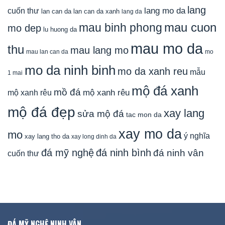
lang
lang mo da
cuốn thư
lan can da
lan can da xanh
lang da
mau cuon
mau binh phong
mo dep
lu huong da
mau mo da
thu
mau lang mo
mau lan can da
mo
mo da ninh binh
mo da xanh reu
mẫu
1 mai
mộ đá xanh
mồ đá
mộ xanh rêu
mộ xanh rêu
mộ đá đẹp
xay lang
sửa mộ đá
tac mon da
xay mo da
mo
ý nghĩa
xay lang tho da
xay long dinh da
đá mỹ nghệ
đá ninh bình
đá ninh vân
cuốn thư
ĐÁ MỸ NGHỆ NINH VÂN