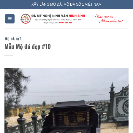
Skip
XÂY LĂNG MỘ ĐÁ, MỘ ĐÁ SỐ 1 VIỆT NAM
to
content
MỘ ĐÁ ĐẸP
Mẫu Mộ đá đẹp #10