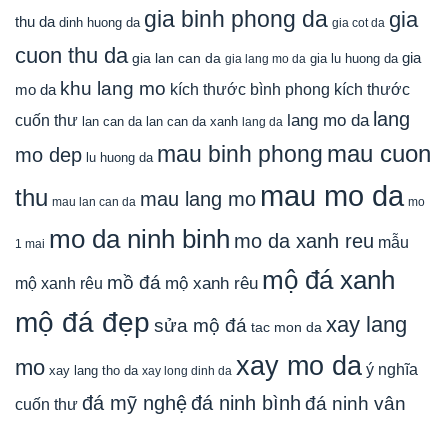
gia binh phong da
gia
thu da
dinh huong da
gia cot da
cuon thu da
gia
gia lan can da
gia lu huong da
gia lang mo da
khu lang mo
mo da
kích thước bình phong
kích thước
lang
lang mo da
cuốn thư
lan can da
lan can da xanh
lang da
mau cuon
mau binh phong
mo dep
lu huong da
mau mo da
thu
mau lang mo
mau lan can da
mo
mo da ninh binh
mo da xanh reu
mẫu
1 mai
mộ đá xanh
mồ đá
mộ xanh rêu
mộ xanh rêu
mộ đá đẹp
xay lang
sửa mộ đá
tac mon da
xay mo da
mo
ý nghĩa
xay lang tho da
xay long dinh da
đá mỹ nghệ
đá ninh bình
đá ninh vân
cuốn thư