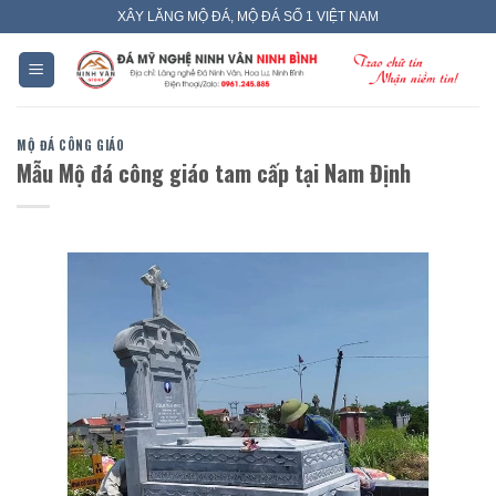
Skip
XÂY LĂNG MỘ ĐÁ, MỘ ĐÁ SỐ 1 VIỆT NAM
to
content
MỘ ĐÁ CÔNG GIÁO
Mẫu Mộ đá công giáo tam cấp tại Nam Định