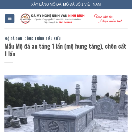
Skip
XÂY LĂNG MỘ ĐÁ, MỘ ĐÁ SỐ 1 VIỆT NAM
to
content
MỘ ĐÁ ĐƠN
,
CÔNG TRÌNH TIÊU BIỂU
Mẫu Mộ đá an táng 1 lần (mộ hung táng), chôn cất
1 lần