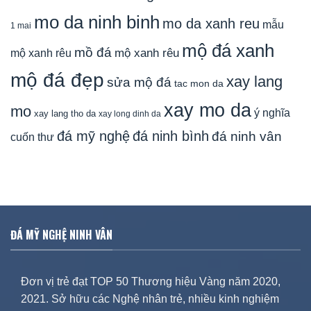
mo da ninh binh
mo da xanh reu
mẫu
1 mai
mộ đá xanh
mồ đá
mộ xanh rêu
mộ xanh rêu
mộ đá đẹp
xay lang
sửa mộ đá
tac mon da
xay mo da
mo
ý nghĩa
xay lang tho da
xay long dinh da
đá mỹ nghệ
đá ninh bình
đá ninh vân
cuốn thư
ĐÁ MỸ NGHỆ NINH VÂN
Đơn vị trẻ đạt TOP 50 Thương hiệu Vàng năm 2020,
2021. Sở hữu các Nghệ nhân trẻ, nhiều kinh nghiệm