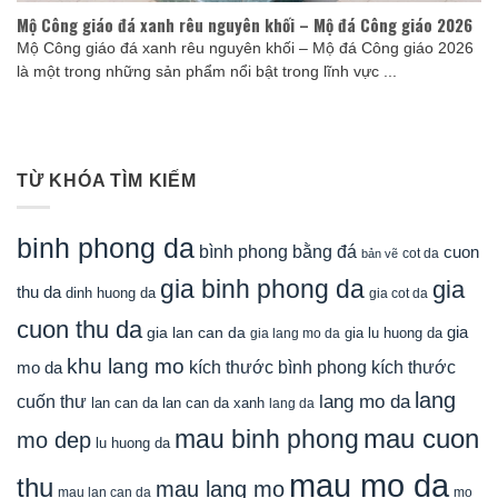
Mộ Công giáo đá xanh rêu nguyên khối – Mộ đá Công giáo 2026
Mộ Công giáo đá xanh rêu nguyên khối – Mộ đá Công giáo 2026
là một trong những sản phẩm nổi bật trong lĩnh vực ...
TỪ KHÓA TÌM KIẾM
binh phong da
bình phong bằng đá
cuon
cot da
bản vẽ
gia binh phong da
gia
thu da
dinh huong da
gia cot da
cuon thu da
gia
gia lan can da
gia lu huong da
gia lang mo da
khu lang mo
mo da
kích thước bình phong
kích thước
lang
lang mo da
cuốn thư
lan can da
lan can da xanh
lang da
mau cuon
mau binh phong
mo dep
lu huong da
mau mo da
thu
mau lang mo
mau lan can da
mo