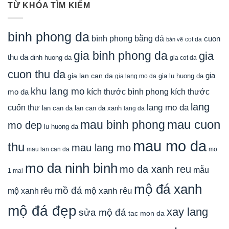
TỪ KHÓA TÌM KIẾM
binh phong da
bình phong bằng đá
cuon
cot da
bản vẽ
gia binh phong da
gia
thu da
dinh huong da
gia cot da
cuon thu da
gia
gia lan can da
gia lu huong da
gia lang mo da
khu lang mo
mo da
kích thước bình phong
kích thước
lang
lang mo da
cuốn thư
lan can da
lan can da xanh
lang da
mau cuon
mau binh phong
mo dep
lu huong da
mau mo da
thu
mau lang mo
mau lan can da
mo
mo da ninh binh
mo da xanh reu
mẫu
1 mai
mộ đá xanh
mồ đá
mộ xanh rêu
mộ xanh rêu
mộ đá đẹp
xay lang
sửa mộ đá
tac mon da