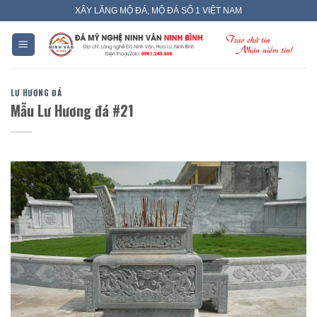
Skip
XÂY LĂNG MỘ ĐÁ, MỘ ĐÁ SỐ 1 VIỆT NAM
to
content
LƯ HƯƠNG ĐÁ
Mẫu Lư Hương đá #21