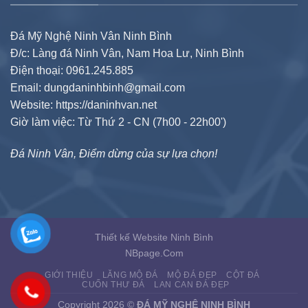
Đá Mỹ Nghệ Ninh Vân Ninh Bình
Đ/c: Làng đá Ninh Vân, Nam Hoa Lư, Ninh Bình
Điện thoại: 0961.245.885
Email: dungdaninhbinh@gmail.com
Website: https://daninhvan.net
Giờ làm việc: Từ Thứ 2 - CN (7h00 - 22h00')
Đá Ninh Vân, Điểm dừng của sự lựa chọn!
Thiết kế Website Ninh Bình
NBpage.Com
GIỚI THIỆU
LĂNG MỘ ĐÁ
MỘ ĐÁ ĐẸP
CỘT ĐÁ
CUỐN THƯ ĐÁ
LAN CAN ĐÁ ĐẸP
Copyright 2026 ©
ĐÁ MỸ NGHỆ NINH BÌNH