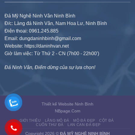
Đá Mỹ Nghệ Ninh Vân Ninh Bình
Đ/c: Làng đá Ninh Vân, Nam Hoa Lư, Ninh Bình
Điện thoại: 0961.245.885
Email: dungdaninhbinh@gmail.com
Website: https://daninhvan.net
Giờ làm việc: Từ Thứ 2 - CN (7h00 - 22h00')
Đá Ninh Vân, Điểm dừng của sự lựa chọn!
Thiết kế Website Ninh Bình
NBpage.Com
GIỚI THIỆU
LĂNG MỘ ĐÁ
MỘ ĐÁ ĐẸP
CỘT ĐÁ
CUỐN THƯ ĐÁ
LAN CAN ĐÁ ĐẸP
Copyright 2026 ©
ĐÁ MỸ NGHỆ NINH BÌNH