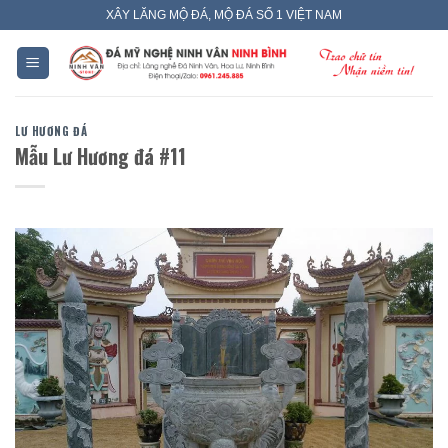
Skip
XÂY LĂNG MỘ ĐÁ, MỘ ĐÁ SỐ 1 VIỆT NAM
to
content
LƯ HƯƠNG ĐÁ
Mẫu Lư Hương đá #11