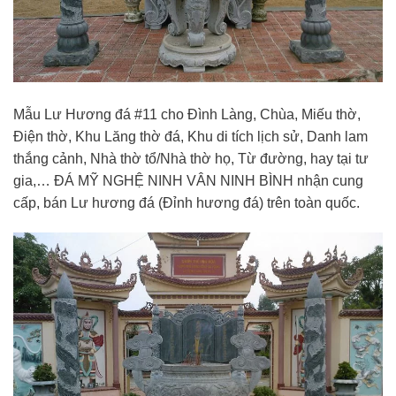
Mẫu Lư Hương đá #11 cho Đình Làng, Chùa, Miếu thờ,
Điện thờ, Khu Lăng thờ đá, Khu di tích lịch sử, Danh lam
thắng cảnh, Nhà thờ tổ/Nhà thờ họ, Từ đường, hay tại tư
gia,… ĐÁ MỸ NGHỆ NINH VÂN NINH BÌNH nhận cung
cấp, bán Lư hương đá (Đỉnh hương đá) trên toàn quốc.