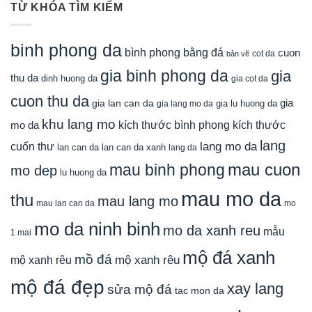
TỪ KHÓA TÌM KIẾM
binh phong da
bình phong bằng đá
cuon
cot da
bản vẽ
gia binh phong da
gia
thu da
dinh huong da
gia cot da
cuon thu da
gia
gia lan can da
gia lu huong da
gia lang mo da
khu lang mo
mo da
kích thước bình phong
kích thước
lang
lang mo da
cuốn thư
lan can da
lan can da xanh
lang da
mau cuon
mau binh phong
mo dep
lu huong da
mau mo da
thu
mau lang mo
mau lan can da
mo
mo da ninh binh
mo da xanh reu
mẫu
1 mai
mộ đá xanh
mồ đá
mộ xanh rêu
mộ xanh rêu
mộ đá đẹp
xay lang
sửa mộ đá
tac mon da